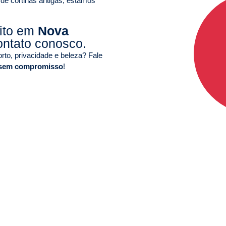
 de cortinas antigas, estamos
uito em
Nova
ontato conosco.
to, privacidade e beleza? Fale
 sem compromisso
!