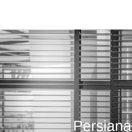
A Crisdan
Produtos
Persian