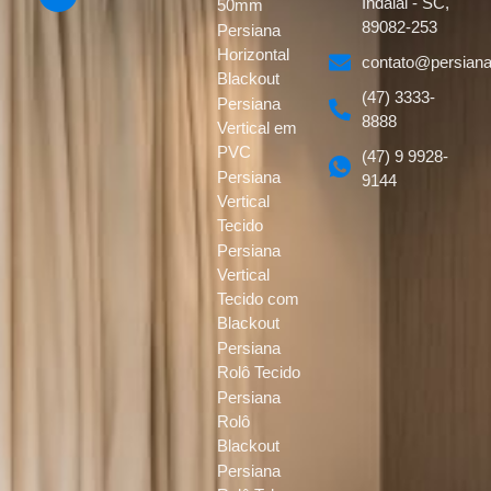
Indaial - SC,
50mm
89082-253
Persiana
Horizontal
contato@persiana
Blackout
(47) 3333-
Persiana
8888
Vertical em
PVC
(47) 9 9928-
Persiana
9144
Vertical
Tecido
Persiana
Vertical
Tecido com
Blackout
Persiana
Rolô Tecido
Persiana
Rolô
Blackout
Persiana