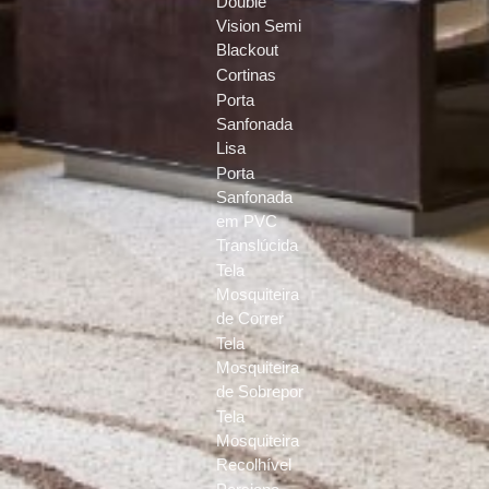
Double
Vision Semi
Blackout
Cortinas
Porta
Sanfonada
Lisa
Porta
Sanfonada
em PVC
Translúcida
Tela
Mosquiteira
de Correr
Tela
Mosquiteira
de Sobrepor
Tela
Mosquiteira
Recolhível