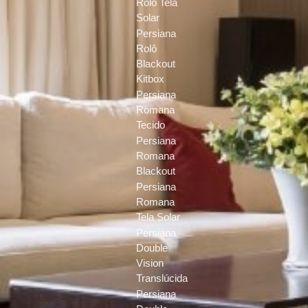
Rolô Tela
Solar
Persiana
Rolô
Blackout
Kitbox
Persiana
Romana
Tecido
Persiana
Romana
Blackout
Persiana
Romana
Tela Solar
Persiana
Double
Vision
Translúcida
Persiana