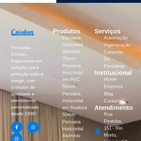
Produtos
Serviços
Persiana
Automação
Horizontal
Higienização
Persianas
Alumínio
Conserto
Crisdan,
25mm
De
Especialista em
Persiana
Persianas
soluções para
Institucional
Horizontal
proteção solar e
Home
em PVC
design, com
50mm
Empresa
produtos de
Persiana
Blog
qualidade e
atendimento
Horizontal
Contatos
Atendimento
personalizado
em Madeira
desde 1996!
Rua
50mm
Piratuba,
Persiana
151 - Rio
Horizontal
Morto,
Alumínio