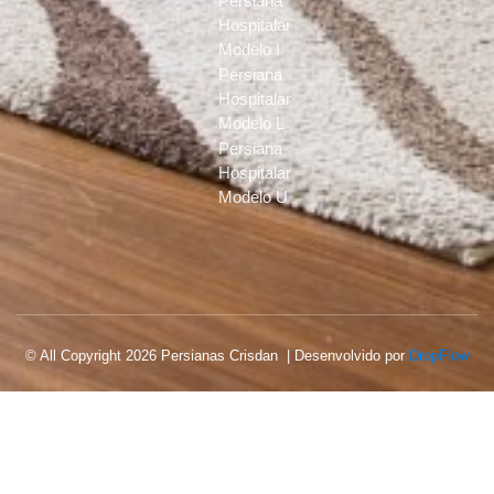
Persiana
Hospitalar
Modelo I
Persiana
Hospitalar
Modelo L
Persiana
Hospitalar
Modelo U
© All Copyright 2026 Persianas Crisdan | Desenvolvido por
DropFlow