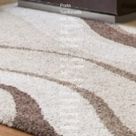
Porta
Sanfonada
em PVC
Translúcida
Tela
Mosquiteira
de Correr
Tela
Mosquiteira
de Sobrepor
Tela
Mosquiteira
Recolhível
Persiana
Hospitalar
Modelo I
Persiana
Hospitalar
Modelo L
Persiana