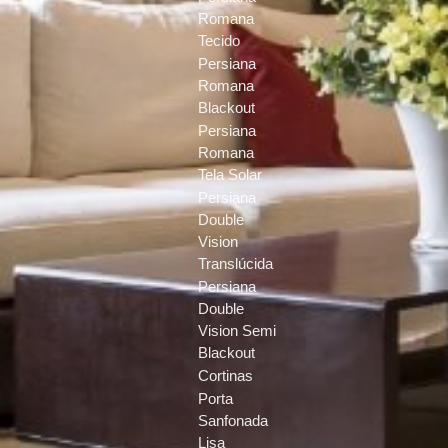
Romana
Tecido
Persiana
Romana
Blackout
Persiana
Romana
Tela Solar
Persiana
Double
Vision
Translúcida
Persiana
Double
Vision Semi
Blackout
Cortinas
Porta
Sanfonada
Lisa