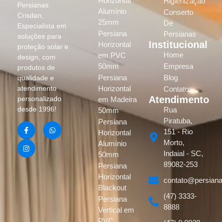
Horizontal
Higienização
Persianas
Alumínio
Conserto
Crisdan,
25mm
De
Especialista em
Persiana
Persianas
soluções para
Institucional
Horizontal
proteção solar e
Home
em PVC
design, com
50mm
Empresa
produtos de
Persiana
Blog
qualidade e
atendimento
Horizontal
Contatos
Atendimento
personalizado
em Madeira
desde 1996!
Rua
50mm
Piratuba,
Persiana
151 - Rio
Horizontal
Morto,
Alumínio
Indaial - SC,
50mm
89082-253
Persiana
Horizontal
contato@persiana
Blackout
(47) 3333-
Persiana
8888
Vertical em
PVC