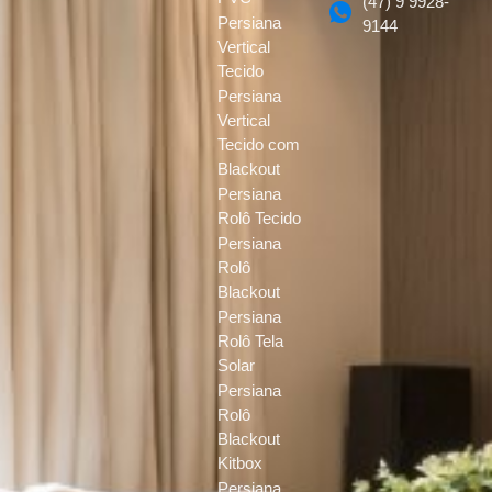
(47) 9 9928-
Persiana
9144
Vertical
Tecido
Persiana
Vertical
Tecido com
Blackout
Persiana
Rolô Tecido
Persiana
Rolô
Blackout
Persiana
Rolô Tela
Solar
Persiana
Rolô
Blackout
Kitbox
Persiana