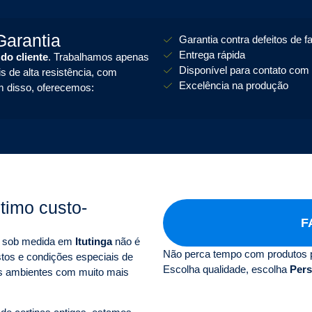
arantia
Garantia contra defeitos de f
Entrega rápida
 do cliente
. Trabalhamos apenas
Disponível para contato com 
s de alta resistência, com
Excelência na produção
m disso, oferecemos:
timo custo-
F
as sob medida em
Itutinga
não é
Não perca tempo com produtos 
tos e condições especiais de
Escolha qualidade, escolha
Pers
s ambientes com muito mais