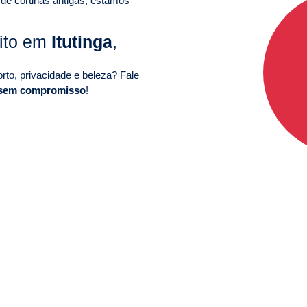
 de cortinas antigas, estamos
uito em
Itutinga
,
to, privacidade e beleza? Fale
 sem compromisso
!