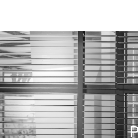
A Crisdan
Produtos
P