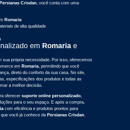
Persianas Crisdan
, você conta com uma
em
Romaria
eriais de alta qualidade
a
onalizado em
Romaria
e
sua própria necessidade. Por isso, oferecemos
commerce em
Romaria
, permitindo que você
nça, direto do conforto da sua casa. No site,
s, especificações dos produtos e todas as
omar a melhor decisão.
ra oferecer
suporte online personalizado
,
oluções para o seu espaço. E após a compra,
ia
com eficiência e produtos prontos para
e que você já conhece da
Persianas Crisdan
.