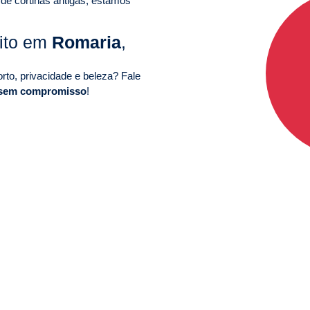
 de cortinas antigas, estamos
uito em
Romaria
,
to, privacidade e beleza? Fale
 sem compromisso
!