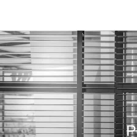
A Crisdan
Produtos
P