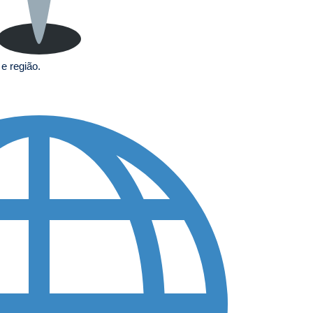
a
e região.