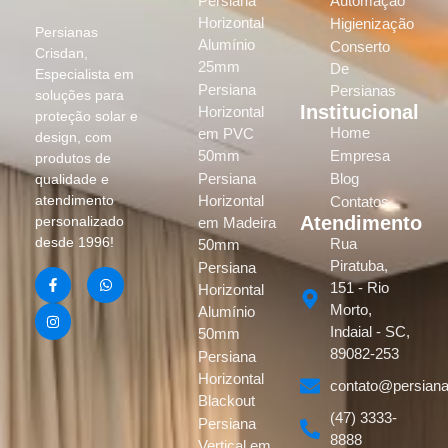
Persiana
Automação
Horizontal
Higienização
Persianas
Alumínio
Conserto
Crisdan,
25mm
De
Especialista em
Persiana
Persianas
soluções para
Institucional
Horizontal
proteção solar e
Home
em PVC
design, com
50mm
Empresa
produtos de
Persiana
Blog
qualidade e
atendimento
Horizontal
Contatos
Atendimento
personalizado
em Madeira
desde 1996!
Rua
50mm
Piratuba,
Persiana
151 - Rio
Horizontal
Morto,
Alumínio
Indaial - SC,
50mm
89082-253
Persiana
Horizontal
contato@persiana
Blackout
(47) 3333-
Persiana
8888
Vertical em