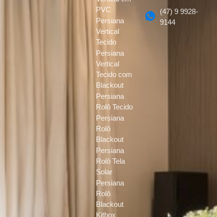
PVC
(47) 9 9928-
Persiana
9144
Vertical
Tecido
Persiana
Vertical
Tecido com
Blackout
Persiana
Rolô Tecido
Persiana
Rolô
Blackout
Persiana
Rolô Tela
Solar
Persiana
Rolô
Blackout
Kitbox