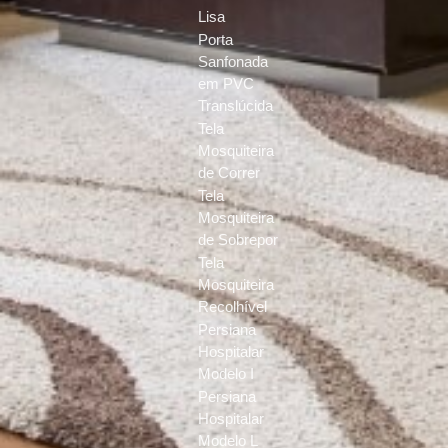
Lisa
Porta
Sanfonada
em PVC
Translúcida
Tela
Mosquiteira
de Correr
Tela
Mosquiteira
de Sobrepor
Tela
Mosquiteira
Recolhível
Persiana
Hospitalar
Modelo I
Persiana
Hospitalar
Modelo L