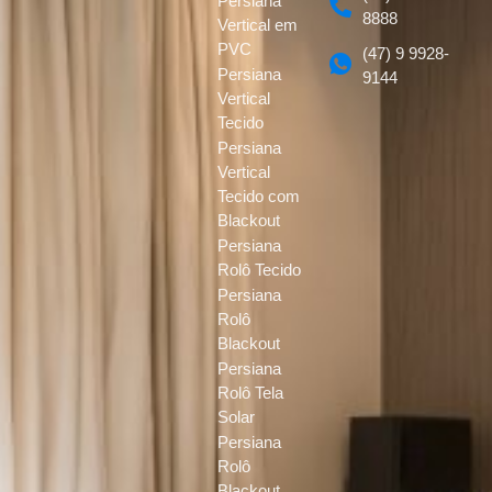
Persiana
8888
Vertical em
PVC
(47) 9 9928-
Persiana
9144
Vertical
Tecido
Persiana
Vertical
Tecido com
Blackout
Persiana
Rolô Tecido
Persiana
Rolô
Blackout
Persiana
Rolô Tela
Solar
Persiana
Rolô
Blackout