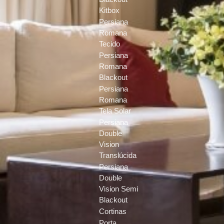
Kitbox
Persiana
Romana
Tecido
Persiana
Romana
Blackout
Persiana
Romana
Tela Solar
Persiana
Double
Vision
Translúcida
Persiana
Double
Vision Semi
Blackout
Cortinas
Porta