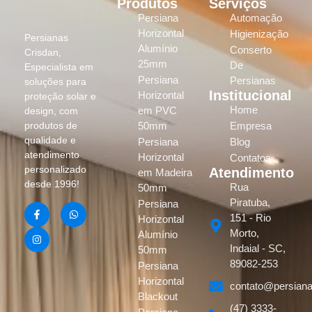
Produtos
Serviços
Persiana
Automação
Horizontal
Higienização
Persianas
Alumínio
Conserto
Crisdan,
25mm
De
Especialista em
Persiana
Persianas
soluções para
Institucional
Horizontal
proteção solar e
Home
em PVC
design, com
produtos de
50mm
Empresa
qualidade e
Persiana
Blog
atendimento
Horizontal
Contatos
personalizado
Atendimento
em Madeira
desde 1996!
Rua
50mm
Piratuba,
Persiana
151 - Rio
Horizontal
Morto,
Alumínio
Indaial - SC,
50mm
89082-253
Persiana
Horizontal
contato@persiana
Blackout
(47) 3333-