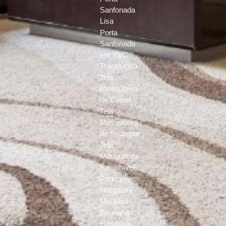
Sanfonada
Lisa
Porta
Sanfonada
em PVC
Translúcida
Tela
Mosquiteira
de Correr
Tela
Mosquiteira
de Sobrepor
Tela
Mosquiteira
Recolhível
Persiana
Hospitalar
Modelo I
Persiana
Hospitalar