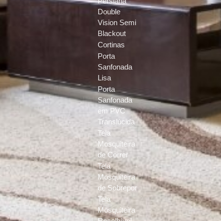
Persiana
Double
Vision Semi
Blackout
Cortinas
Porta
Sanfonada
Lisa
Porta
Sanfonada
em PVC
Translúcida
Tela
Mosquiteira
de Correr
Tela
Mosquiteira
de Sobrepor
Tela
Mosquiteira
Recolhível