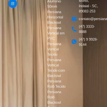
Morto,
Alumínio
Indaial - SC,
50mm
89082-253
Persiana
Horizontal
contato@persiana
Blackout
(47) 3333-
Persiana
8888
Vertical em
PVC
(47) 9 9928-
Persiana
9144
Vertical
Tecido
Persiana
Vertical
Tecido com
Blackout
Persiana
Rolô Tecido
Persiana
Rolô
Blackout