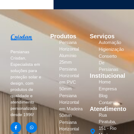
Produtos
Serviços
Persiana
Automação
Horizontal
Higienização
Persianas
Alumínio
Conserto
Crisdan,
25mm
De
Especialista em
Persiana
Persianas
soluções para
Institucional
Horizontal
proteção solar e
Home
em PVC
design, com
50mm
Empresa
produtos de
Persiana
Blog
qualidade e
atendimento
Horizontal
Contatos
Atendimento
personalizado
em Madeira
desde 1996!
Rua
50mm
Piratuba,
Persiana
151 - Rio
Horizontal