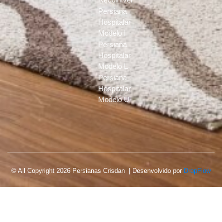
Persiana
Hospitalar
Modelo I
Persiana
Hospitalar
Modelo L
Persiana
Hospitalar
Modelo U
© All Copyright 2026 Persianas Crisdan | Desenvolvido por
DropFlow