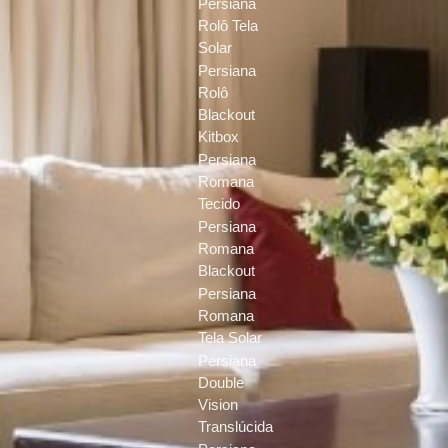
Persiana
Rolô Tela
Solar
Persiana
Rolô
Blackout
Kitbox
Persiana
Romana
Tecido
Persiana
Romana
Blackout
Persiana
Romana
Tela Solar
Persiana
Double
Vision
Translúcida