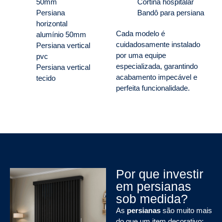
50mm
Cortina hospitalar
Persiana
Bandô para persiana
horizontal
Cada modelo é
alumínio 50mm
cuidadosamente instalado
Persiana vertical
por uma equipe
pvc
especializada, garantindo
Persiana vertical
acabamento impecável e
tecido
perfeita funcionalidade.
Por que investir
em persianas
sob medida?
As
persianas
são muito mais
do que um item decorativo: