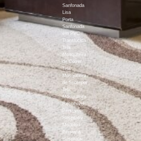
Sanfonada
Lisa
Porta
Sanfonada
em PVC
Translúcida
Tela
Mosquiteira
de Correr
Tela
Mosquiteira
de Sobrepor
Tela
Mosquiteira
Recolhível
Persiana
Hospitalar
Modelo I
Persiana
Hospitalar