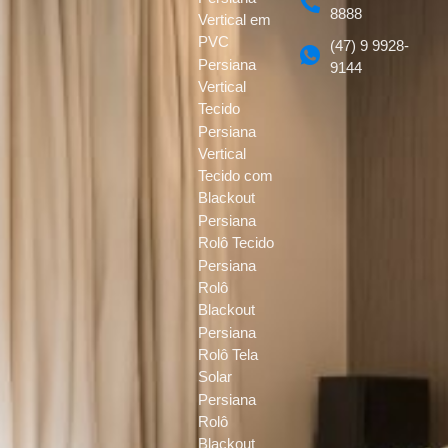
8888
Vertical em
PVC
(47) 9 9928-
Persiana
9144
Vertical
Tecido
Persiana
Vertical
Tecido com
Blackout
Persiana
Rolô Tecido
Persiana
Rolô
Blackout
Persiana
Rolô Tela
Solar
Persiana
Rolô
Blackout