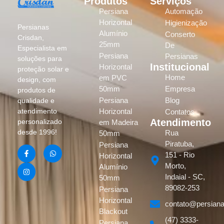
Produtos
Serviços
Persiana
Automação
Horizontal
Higienização
Persianas
Alumínio
Conserto
Crisdan,
25mm
De
Especialista em
Persiana
Persianas
soluções para
Institucional
Horizontal
proteção solar e
Home
em PVC
design, com
50mm
Empresa
produtos de
Persiana
Blog
qualidade e
atendimento
Horizontal
Contatos
Atendimento
personalizado
em Madeira
desde 1996!
Rua
50mm
Piratuba,
Persiana
151 - Rio
Horizontal
Morto,
Alumínio
Indaial - SC,
50mm
89082-253
Persiana
Horizontal
contato@persiana
Blackout
(47) 3333-
Persiana