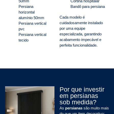
50mm
Cortina hospitalar
Persiana
Bandô para persiana
horizontal
Cada modelo é
alumínio 50mm
cuidadosamente instalado
Persiana vertical
por uma equipe
pvc
especializada, garantindo
Persiana vertical
acabamento impecável e
tecido
perfeita funcionalidade.
Por que investir
em persianas
sob medida?
As
persianas
são muito mais
do que um item decorativo: