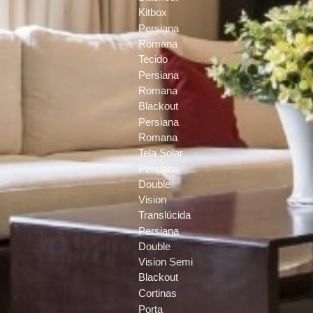
Kitbox
Persiana
Romana
Tecido
Persiana
Romana
Blackout
Persiana
Romana
Tela Solar
Persiana
Double
Vision
Translúcida
Persiana
Double
Vision Semi
Blackout
Cortinas
Porta