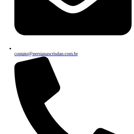
contato@persianascrisdan.com.br