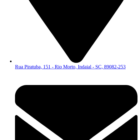
Rua Piratuba, 151 - Rio Morto, Indaial - SC, 89082-253