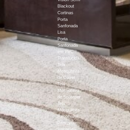
Blackout
Cortinas
Porta
Sanfonada
Lisa
Porta
Sanfonada
em PVC
Translúcida
Tela
Mosquiteira
de Correr
Tela
Mosquiteira
de Sobrepor
Tela
Mosquiteira
Recolhível
Persiana
Hospitalar