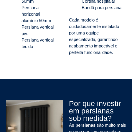
50mm
Cortina hospitalar
Persiana
Bandô para persiana
horizontal
Cada modelo é
alumínio 50mm
cuidadosamente instalado
Persiana vertical
por uma equipe
pvc
especializada, garantindo
Persiana vertical
acabamento impecável e
tecido
perfeita funcionalidade.
Por que investir
em persianas
sob medida?
As
persianas
são muito mais
do que um item decorativo: