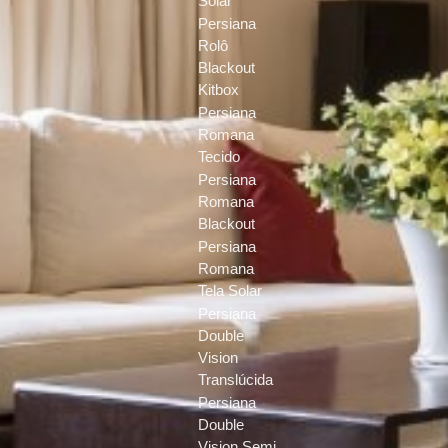
Solar
Persiana
Rolô
Blackout
Kitbox
Persiana
Romana
Tecido
Persiana
Romana
Blackout
Persiana
Romana
Tela Solar
Persiana
Double
Vision
Translúcida
Persiana
Double
Vision Semi