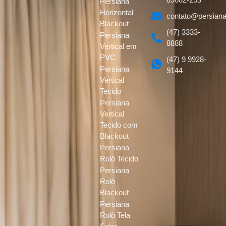
Persiana
Horizontal
contato@persiana
Blackout
(47) 3333-
Persiana
8888
Vertical em
PVC
(47) 9 9928-
Persiana
9144
Vertical
Tecido
Persiana
Vertical
Tecido com
Blackout
Persiana
Rolô Tecido
Persiana
Rolô
Blackout
Persiana
Rolô Tela