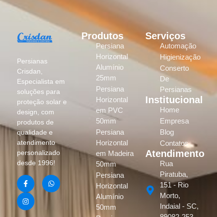
Produtos
Serviços
Persiana
Automação
Horizontal
Higienização
Persianas
Alumínio
Conserto
Crisdan,
25mm
De
Especialista em
Persiana
Persianas
soluções para
Institucional
Horizontal
proteção solar e
Home
em PVC
design, com
50mm
Empresa
produtos de
Persiana
Blog
qualidade e
atendimento
Horizontal
Contatos
Atendimento
personalizado
em Madeira
desde 1996!
Rua
50mm
Piratuba,
Persiana
151 - Rio
Horizontal
Morto,
Alumínio
Indaial - SC,
50mm
89082-253