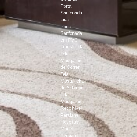
Porta
Sanfonada
Lisa
Porta
Sanfonada
em PVC
Translúcida
Tela
Mosquiteira
de Correr
Tela
Mosquiteira
de Sobrepor
Tela
Mosquiteira
Recolhível
Persiana
Hospitalar
Modelo I
Persiana