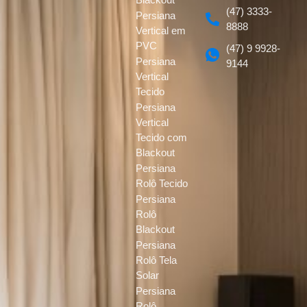
(47) 3333-
Persiana
8888
Vertical em
PVC
(47) 9 9928-
Persiana
9144
Vertical
Tecido
Persiana
Vertical
Tecido com
Blackout
Persiana
Rolô Tecido
Persiana
Rolô
Blackout
Persiana
Rolô Tela
Solar
Persiana
Rolô