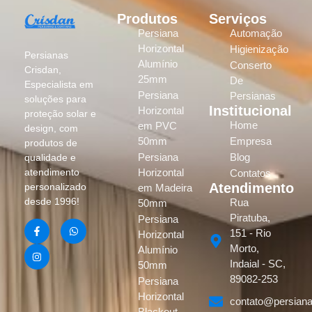
Produtos
Serviços
Persiana
Automação
Horizontal
Higienização
Persianas
Alumínio
Conserto
Crisdan,
25mm
De
Especialista em
Persiana
Persianas
soluções para
Institucional
Horizontal
proteção solar e
Home
em PVC
design, com
50mm
Empresa
produtos de
Persiana
Blog
qualidade e
atendimento
Horizontal
Contatos
Atendimento
personalizado
em Madeira
desde 1996!
Rua
50mm
Piratuba,
Persiana
151 - Rio
Horizontal
Morto,
Alumínio
Indaial - SC,
50mm
89082-253
Persiana
Horizontal
contato@persiana
Blackout