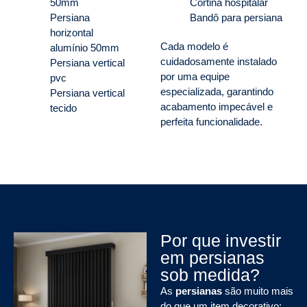
50mm
Cortina hospitalar
Persiana
Bandô para persiana
horizontal
Cada modelo é
alumínio 50mm
cuidadosamente instalado
Persiana vertical
por uma equipe
pvc
especializada, garantindo
Persiana vertical
acabamento impecável e
tecido
perfeita funcionalidade.
Por que investir
em persianas
sob medida?
As
persianas
são muito mais
do que um item decorativo: