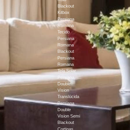
Blackout
Kitbox
Persiana
Romana
Tecido
Persiana
Romana
Blackout
Persiana
Romana
Tela Solar
Persiana
Double
Vision
Translúcida
Persiana
Double
Vision Semi
Blackout
Cortinas