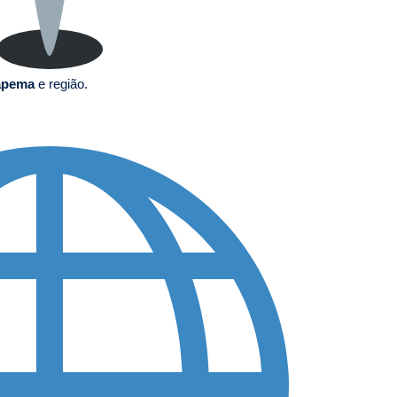
apema
e região.