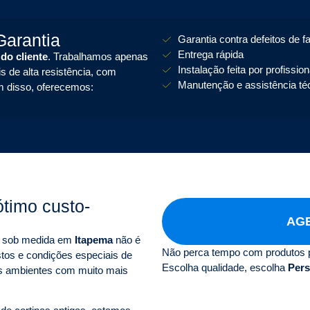
arantia
Garantia contra defeitos de f
Entrega rápida
 do cliente
. Trabalhamos apenas
Instalação feita por profissio
s de alta resistência, com
Manutenção e assistência té
m disso, oferecemos:
timo custo-
AGE
as sob medida em
Itapema
não é
Não perca tempo com produtos 
tos e condições especiais de
Escolha qualidade, escolha
Pers
s ambientes com muito mais