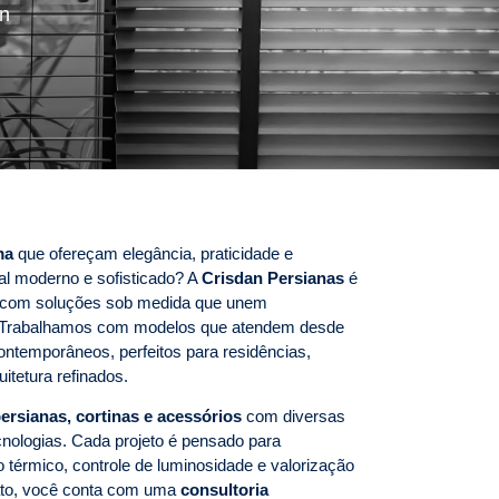
an
ma
que ofereçam elegância, praticidade e
al moderno e sofisticado? A
Crisdan Persianas
é
s com soluções sob medida que unem
de. Trabalhamos com modelos que atendem desde
ontemporâneos, perfeitos para residências,
uitetura refinados.
ersianas, cortinas e acessórios
com diversas
cnologias. Cada projeto é pensado para
o térmico, controle de luminosidade e valorização
tato, você conta com uma
consultoria