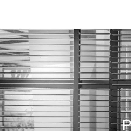
A Crisdan
Produtos
P