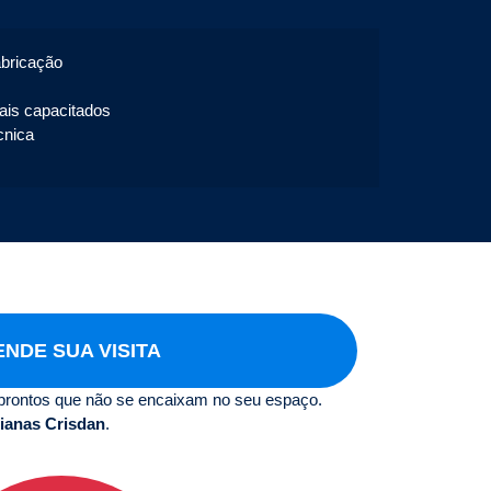
abricação
nais capacitados
cnica
NDE SUA VISITA
prontos que não se encaixam no seu espaço.
ianas Crisdan
.