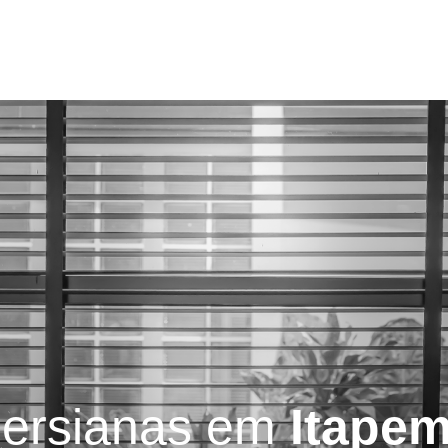
Serviços
Blog
Contatos
ersianas em
Itape