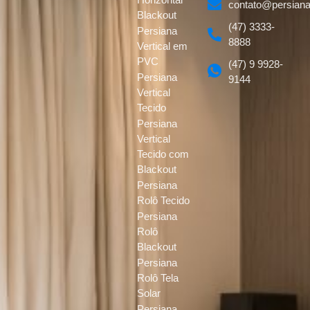
contato@persiana
Blackout
(47) 3333-
Persiana
8888
Vertical em
PVC
(47) 9 9928-
Persiana
9144
Vertical
Tecido
Persiana
Vertical
Tecido com
Blackout
Persiana
Rolô Tecido
Persiana
Rolô
Blackout
Persiana
Rolô Tela
Solar
Persiana