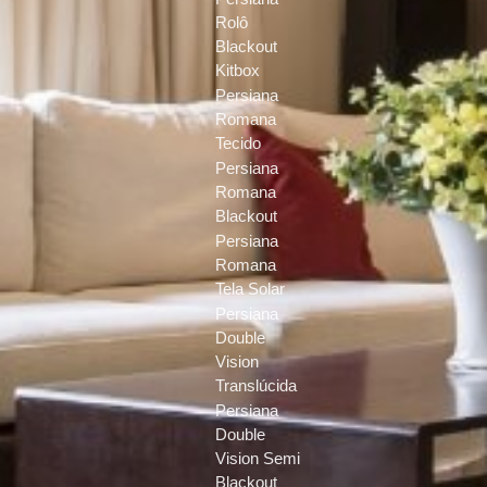
Rolô
Blackout
Kitbox
Persiana
Romana
Tecido
Persiana
Romana
Blackout
Persiana
Romana
Tela Solar
Persiana
Double
Vision
Translúcida
Persiana
Double
Vision Semi
Blackout