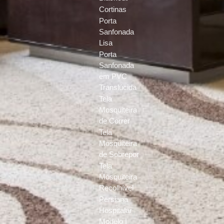
Cortinas
Porta
Sanfonada
Lisa
Porta
Sanfonada
em PVC
Translúcida
Tela
Mosquiteira
de Correr
Tela
Mosquiteira
de Sobrepor
Tela
Mosquiteira
Recolhível
Persiana
Hospitalar
Modelo I