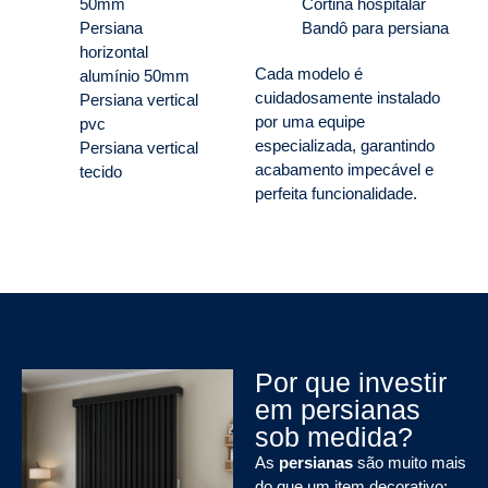
50mm
Cortina hospitalar
Persiana
Bandô para persiana
horizontal
Cada modelo é
alumínio 50mm
cuidadosamente instalado
Persiana vertical
por uma equipe
pvc
especializada, garantindo
Persiana vertical
acabamento impecável e
tecido
perfeita funcionalidade.
Por que investir
em persianas
sob medida?
As
persianas
são muito mais
do que um item decorativo: