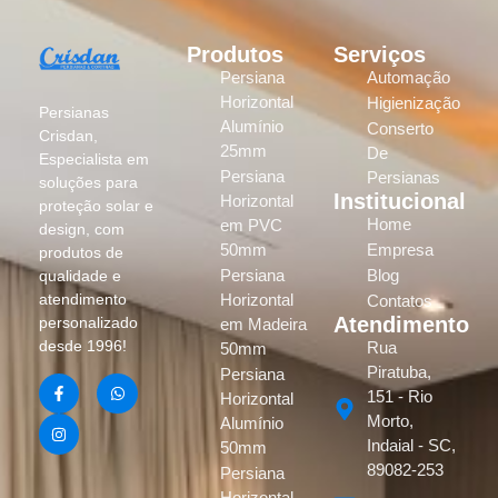
Produtos
Serviços
Persiana
Automação
Horizontal
Higienização
Persianas
Alumínio
Conserto
Crisdan,
25mm
De
Especialista em
Persiana
Persianas
soluções para
Institucional
Horizontal
proteção solar e
Home
em PVC
design, com
50mm
Empresa
produtos de
Persiana
Blog
qualidade e
atendimento
Horizontal
Contatos
Atendimento
personalizado
em Madeira
desde 1996!
Rua
50mm
Piratuba,
Persiana
151 - Rio
Horizontal
Morto,
Alumínio
Indaial - SC,
50mm
89082-253
Persiana
Horizontal