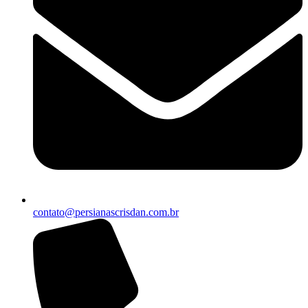
contato@persianascrisdan.com.br