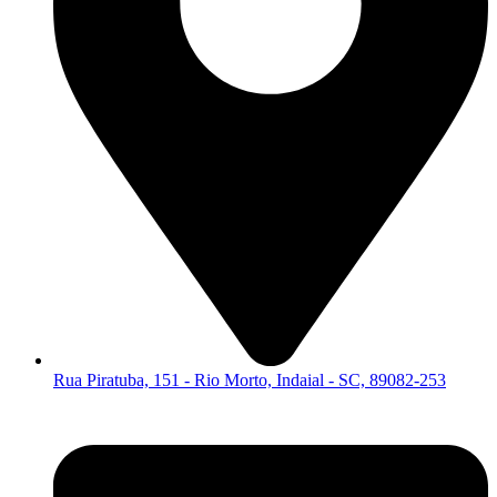
Rua Piratuba, 151 - Rio Morto, Indaial - SC, 89082-253