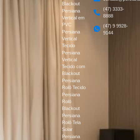
Blackout
(47) 3333-
Persiana
8888
Vertical em
PVC
(47) 9 9928-
Persiana
9144
Vertical
Tecido
Persiana
Vertical
Tecido com
Blackout
Persiana
Rolô Tecido
Persiana
Rolô
Blackout
Persiana
Rolô Tela
Solar
Persiana