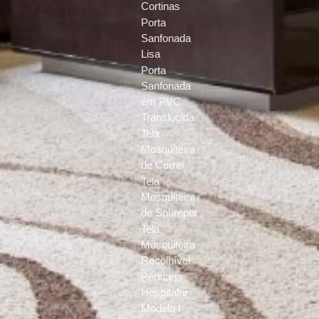
Cortinas
Porta
Sanfonada
Lisa
Porta
Sanfonada
em PVC
Translúcida
Tela
Mosquiteira
de Correr
Tela
Mosquiteira
de Sobrepor
Tela
Mosquiteira
Recolhível
Persiana
Hospitalar
Modelo I