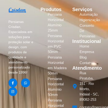
Produtos
Serviços
Persiana
Automação
Horizontal
Higienização
Persianas
Alumínio
Conserto
Crisdan,
25mm
De
Especialista em
Persiana
Persianas
soluções para
Institucional
Horizontal
proteção solar e
Home
em PVC
design, com
50mm
Empresa
produtos de
Persiana
Blog
qualidade e
atendimento
Horizontal
Contatos
Atendimento
personalizado
em Madeira
desde 1996!
Rua
50mm
Piratuba,
Persiana
151 - Rio
Horizontal
Morto,
Alumínio
Indaial - SC,
50mm
89082-253
Persiana
Horizontal
contato@persiana