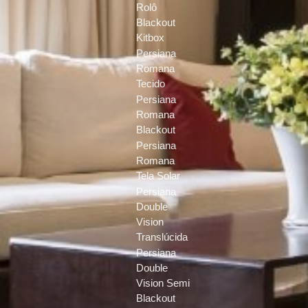
Rolô
Blackout
Kitbox
Persiana
Romana
Tecido
Persiana
Romana
Blackout
Persiana
Romana
Tela Solar
Persiana
Double
Vision
Translúcida
Persiana
Double
Vision Semi
Blackout