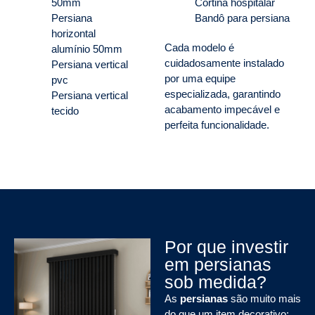
50mm
Cortina hospitalar
Persiana
Bandô para persiana
horizontal
Cada modelo é
alumínio 50mm
cuidadosamente instalado
Persiana vertical
por uma equipe
pvc
especializada, garantindo
Persiana vertical
acabamento impecável e
tecido
perfeita funcionalidade.
Por que investir
em persianas
sob medida?
As
persianas
são muito mais
do que um item decorativo: