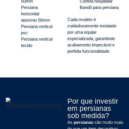
50mm
Cortina hospitalar
Persiana
Bandô para persiana
horizontal
Cada modelo é
alumínio 50mm
cuidadosamente instalado
Persiana vertical
por uma equipe
pvc
especializada, garantindo
Persiana vertical
acabamento impecável e
tecido
perfeita funcionalidade.
Por que investir
em persianas
sob medida?
As
persianas
são muito mais
do que um item decorativo: