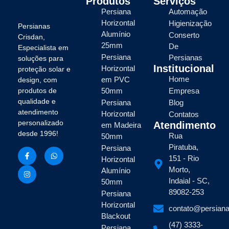
Produtos
Serviços
Persiana
Automação
Horizontal
Higienização
Persianas
Alumínio
Conserto
Crisdan,
25mm
De
Especialista em
Persiana
Persianas
soluções para
Institucional
Horizontal
proteção solar e
Home
em PVC
design, com
produtos de
50mm
Empresa
qualidade e
Persiana
Blog
atendimento
Horizontal
Contatos
personalizado
Atendimento
em Madeira
desde 1996!
Rua
50mm
Piratuba,
Persiana
151 - Rio
Horizontal
Morto,
Alumínio
Indaial - SC,
50mm
89082-253
Persiana
Horizontal
contato@persiana
Blackout
(47) 3333-
Persiana