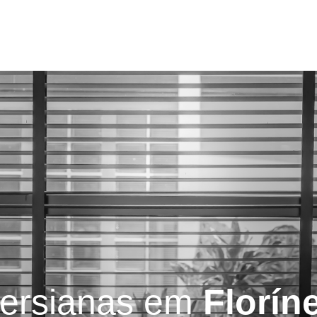
Serviços
Blog
Contatos
ersianas em
Florín