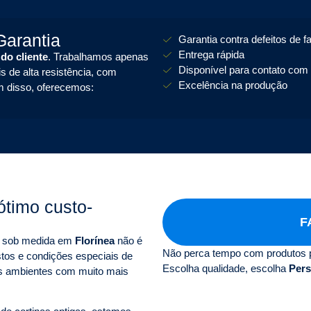
arantia
Garantia contra defeitos de f
Entrega rápida
 do cliente
. Trabalhamos apenas
Disponível para contato com 
s de alta resistência, com
Excelência na produção
m disso, oferecemos:
ótimo custo-
F
as sob medida em
Florínea
não é
Não perca tempo com produtos 
tos e condições especiais de
Escolha qualidade, escolha
Pers
s ambientes com muito mais