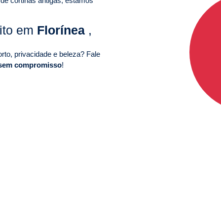
 de cortinas antigas, estamos
uito em
Florínea
,
to, privacidade e beleza? Fale
 sem compromisso
!