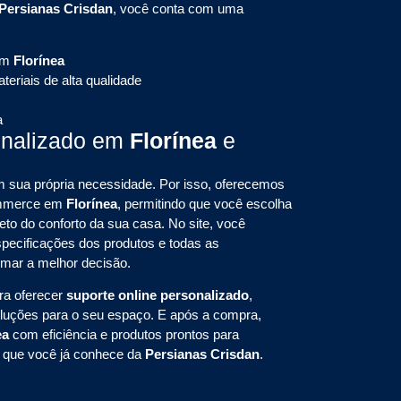
Persianas Crisdan
, você conta com uma
em
Florínea
eriais de alta qualidade
a
onalizado em
Florínea
e
sua própria necessidade. Por isso, oferecemos
commerce em
Florínea
, permitindo que você escolha
eto do conforto da sua casa. No site, você
pecificações dos produtos e todas as
omar a melhor decisão.
ra oferecer
suporte online personalizado
,
oluções para o seu espaço. E após a compra,
ea
com eficiência e produtos prontos para
e que você já conhece da
Persianas Crisdan
.