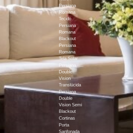
Persiana
Romana
Tecido
Persiana
Romana
Blackout
Persiana
Romana
Tela Solar
Persiana
Double
Vision
Translúcida
Persiana
Double
Vision Semi
Blackout
Cortinas
Porta
Sanfonada