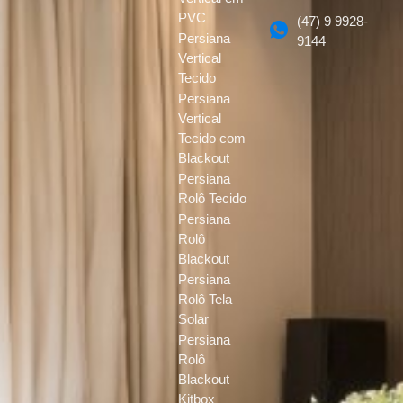
PVC
(47) 9 9928-
Persiana
9144
Vertical
Tecido
Persiana
Vertical
Tecido com
Blackout
Persiana
Rolô Tecido
Persiana
Rolô
Blackout
Persiana
Rolô Tela
Solar
Persiana
Rolô
Blackout
Kitbox