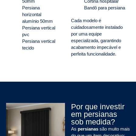
50mm
Cortina hospitalar
Persiana
Bandô para persiana
horizontal
Cada modelo é
alumínio 50mm
cuidadosamente instalado
Persiana vertical
por uma equipe
pvc
especializada, garantindo
Persiana vertical
acabamento impecável e
tecido
perfeita funcionalidade.
Por que investir
em persianas
sob medida?
As
persianas
são muito mais
do que um item decorativo: