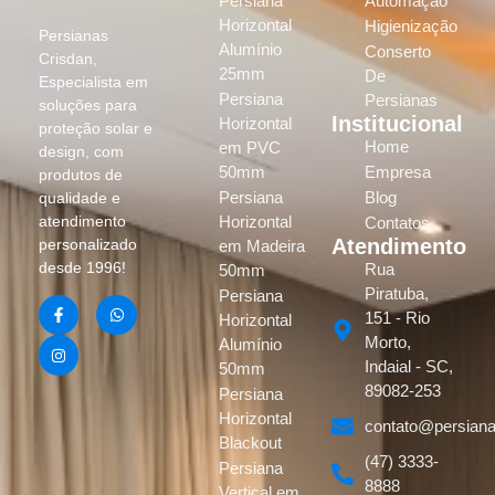
Persiana
Automação
Horizontal
Higienização
Persianas
Alumínio
Conserto
Crisdan,
25mm
De
Especialista em
Persiana
Persianas
soluções para
Institucional
Horizontal
proteção solar e
Home
em PVC
design, com
50mm
Empresa
produtos de
Persiana
Blog
qualidade e
atendimento
Horizontal
Contatos
Atendimento
personalizado
em Madeira
desde 1996!
Rua
50mm
Piratuba,
Persiana
151 - Rio
Horizontal
Morto,
Alumínio
Indaial - SC,
50mm
89082-253
Persiana
Horizontal
contato@persiana
Blackout
(47) 3333-
Persiana
8888
Vertical em