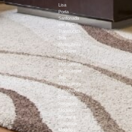
Lisa
Porta
Sanfonada
em PVC
Translúcida
Tela
Mosquiteira
de Correr
Tela
Mosquiteira
de Sobrepor
Tela
Mosquiteira
Recolhível
Persiana
Hospitalar
Modelo I
Persiana
Hospitalar
Modelo L