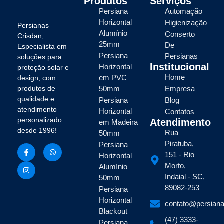
Produtos
Serviços
Persiana
Automação
Horizontal
Higienização
Persianas
Alumínio
Conserto
Crisdan,
25mm
De
Especialista em
Persiana
Persianas
soluções para
Institucional
Horizontal
proteção solar e
Home
em PVC
design, com
produtos de
50mm
Empresa
qualidade e
Persiana
Blog
atendimento
Horizontal
Contatos
personalizado
Atendimento
em Madeira
desde 1996!
Rua
50mm
Piratuba,
Persiana
151 - Rio
Horizontal
Morto,
Alumínio
Indaial - SC,
50mm
89082-253
Persiana
Horizontal
contato@persiana
Blackout
(47) 3333-
Persiana