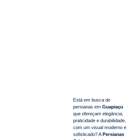
Persianas em
Guapiaçu
Qualidade, Elegância e Conforto com a
Persianas Crisdan
Está em busca de
persianas em
Guapiaçu
que ofereçam elegância,
praticidade e durabilidade,
com um visual moderno e
sofisticado? A
Persianas