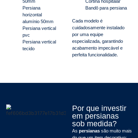
50mm
Cortina hospitalar
Persiana
Bandô para persiana
horizontal
Cada modelo é
alumínio 50mm
cuidadosamente instalado
Persiana vertical
por uma equipe
pvc
especializada, garantindo
Persiana vertical
acabamento impecável e
tecido
perfeita funcionalidade.
Por que investir
em persianas
sob medida?
As
persianas
são muito mais
do que um item decorativo: