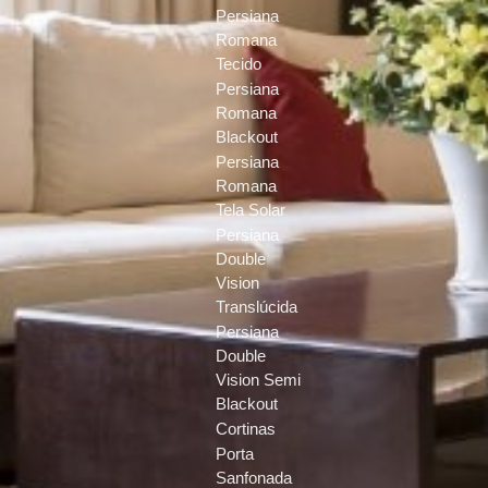
Persiana
Romana
Tecido
Persiana
Romana
Blackout
Persiana
Romana
Tela Solar
Persiana
Double
Vision
Translúcida
Persiana
Double
Vision Semi
Blackout
Cortinas
Porta
Sanfonada