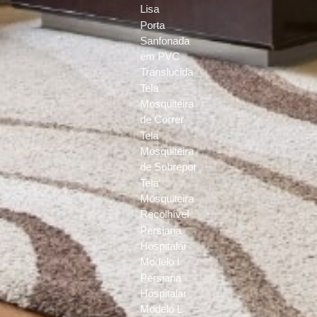
Lisa
Porta
Sanfonada
em PVC
Translúcida
Tela
Mosquiteira
de Correr
Tela
Mosquiteira
de Sobrepor
Tela
Mosquiteira
Recolhível
Persiana
Hospitalar
Modelo I
Persiana
Hospitalar
Modelo L