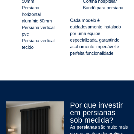
50mm
Cortina hospitalar
Persiana
Bandô para persiana
horizontal
Cada modelo é
alumínio 50mm
cuidadosamente instalado
Persiana vertical
por uma equipe
pvc
especializada, garantindo
Persiana vertical
acabamento impecável e
tecido
perfeita funcionalidade.
Por que investir
em persianas
sob medida?
As
persianas
são muito mais
do que um item decorativo: