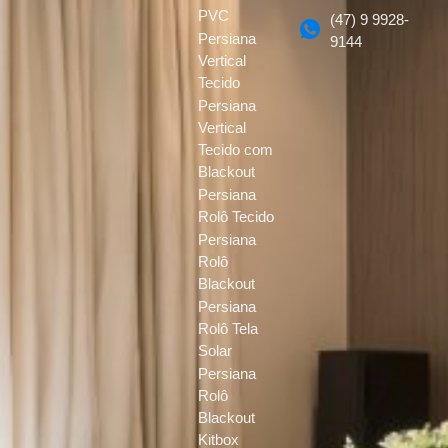
PVC
(47) 9 9928-
Persiana
9144
Vertical
Tecido
Persiana
Vertical
Tecido com
Blackout
Persiana
Rolô Tecido
Persiana
Rolô
Blackout
Persiana
Rolô Tela
Solar
Persiana
Rolô
Blackout
Kitbox