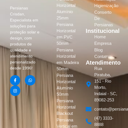
Horizontal
Higienização
Persianas
Alumínio
Conserto
Crisdan,
25mm
De
Especialista em
Persiana
Persianas
soluções para
Institucional
Horizontal
proteção solar e
Home
em PVC
design, com
50mm
Empresa
produtos de
Persiana
Blog
qualidade e
atendimento
Horizontal
Contatos
Atendimento
personalizado
em Madeira
desde 1996!
Rua
50mm
Piratuba,
Persiana
151 - Rio
Horizontal
Morto,
Alumínio
Indaial - SC,
50mm
89082-253
Persiana
Horizontal
contato@persiana
Blackout
(47) 3333-
Persiana
8888
Vertical em