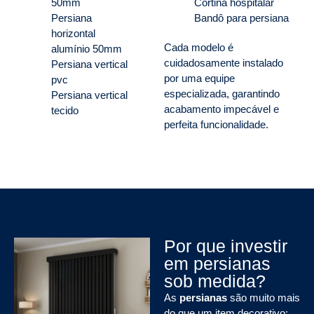
50mm
Cortina hospitalar
Persiana
Bandô para persiana
horizontal
Cada modelo é
alumínio 50mm
cuidadosamente instalado
Persiana vertical
por uma equipe
pvc
especializada, garantindo
Persiana vertical
acabamento impecável e
tecido
perfeita funcionalidade.
Por que investir
em persianas
sob medida?
As
persianas
são muito mais
do que um item decorativo: