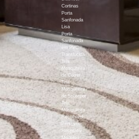
Cortinas
Porta
Sanfonada
Lisa
Porta
Sanfonada
em PVC
Translúcida
Tela
Mosquiteira
de Correr
Tela
Mosquiteira
de Sobrepor
Tela
Mosquiteira
Recolhível
Persiana
Hospitalar
Modelo I