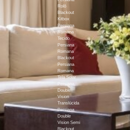
Rolô
Blackout
Kitbox
Persiana
Romana
Tecido
Persiana
Romana
Blackout
Persiana
Romana
Tela Solar
Persiana
Double
Vision
Translúcida
Persiana
Double
Vision Semi
Blackout