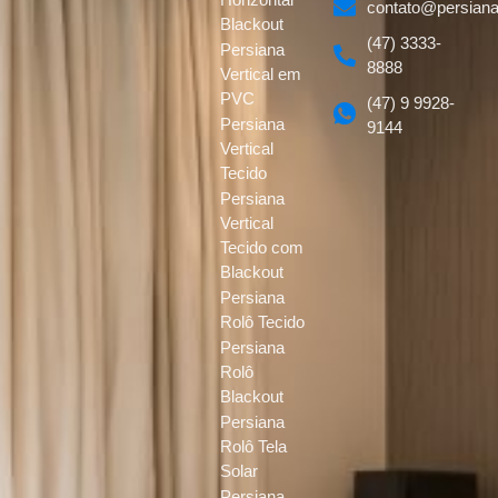
contato@persiana
Blackout
(47) 3333-
Persiana
8888
Vertical em
PVC
(47) 9 9928-
Persiana
9144
Vertical
Tecido
Persiana
Vertical
Tecido com
Blackout
Persiana
Rolô Tecido
Persiana
Rolô
Blackout
Persiana
Rolô Tela
Solar
Persiana