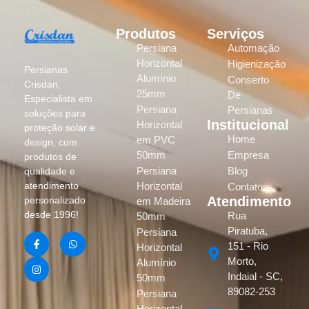
Produtos
Serviços
Persiana
Automação
Horizontal
Higienização
Persianas
Alumínio
Conserto
Crisdan,
25mm
De
Especialista em
Persiana
Persianas
soluções para
Institucional
Horizontal
proteção solar e
Home
em PVC
design, com
50mm
Empresa
produtos de
Persiana
Blog
qualidade e
atendimento
Horizontal
Contatos
Atendimento
personalizado
em Madeira
desde 1996!
Rua
50mm
Piratuba,
Persiana
151 - Rio
Horizontal
Morto,
Alumínio
Indaial - SC,
50mm
89082-253
Persiana
Horizontal