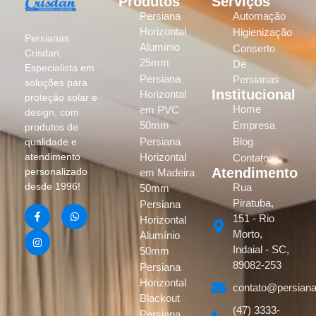
Produtos
Serviços
Persiana
Automação
Horizontal
Higienização
Persianas
Alumínio
Conserto
Crisdan,
25mm
De
Especialista em
Persiana
Persianas
soluções para
Institucional
Horizontal
proteção solar e
Home
em PVC
design, com
50mm
Empresa
produtos de
Persiana
Blog
qualidade e
atendimento
Horizontal
Contatos
Atendimento
personalizado
em Madeira
desde 1996!
Rua
50mm
Piratuba,
Persiana
151 - Rio
Horizontal
Morto,
Alumínio
Indaial - SC,
50mm
89082-253
Persiana
Horizontal
contato@persiana
Blackout
(47) 3333-
Persiana