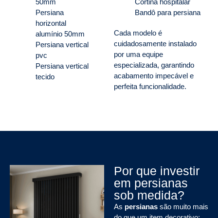
50mm
Cortina hospitalar
Persiana
Bandô para persiana
horizontal
Cada modelo é
alumínio 50mm
cuidadosamente instalado
Persiana vertical
por uma equipe
pvc
especializada, garantindo
Persiana vertical
acabamento impecável e
tecido
perfeita funcionalidade.
Por que investir
em persianas
sob medida?
As
persianas
são muito mais
do que um item decorativo: