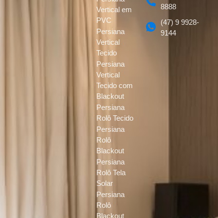
8888
Vertical em
PVC
(47) 9 9928-
Persiana
9144
Vertical
Tecido
Persiana
Vertical
Tecido com
Blackout
Persiana
Rolô Tecido
Persiana
Rolô
Blackout
Persiana
Rolô Tela
Solar
Persiana
Rolô
Blackout