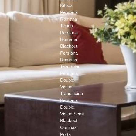
Kitbox
Persiana
Romana
Tecido
Persiana
Romana
Blackout
Persiana
Romana
Tela Solar
Persiana
Double
Vision
Translúcida
Persiana
Double
Vision Semi
Blackout
Cortinas
Porta