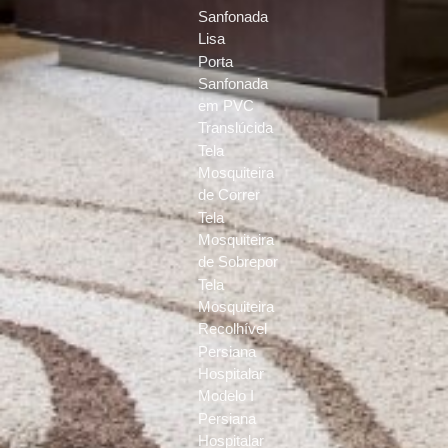
Sanfonada
Lisa
Porta
Sanfonada
em PVC
Translúcida
Tela
Mosquiteira
de Correr
Tela
Mosquiteira
de Sobrepor
Tela
Mosquiteira
Recolhível
Persiana
Hospitalar
Modelo I
Persiana
Hospitalar