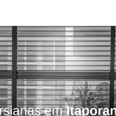
Serviços
Blog
Contatos
rsianas em
Itapora