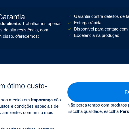
arantia
Garantia contra defeitos de f
Entrega rápida
 do cliente
. Trabalhamos apenas
Disponível para contato com 
s de alta resistência, com
Excelência na produção
m disso, oferecemos:
m ótimo custo-
F
as sob medida em
Itaporanga
não
Não perca tempo com produtos 
ustos e condições especiais de
Escolha qualidade, escolha
Pers
s ambientes com muito mais