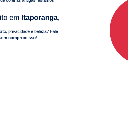
 de cortinas antigas, estamos
uito em
Itaporanga
,
to, privacidade e beleza? Fale
 sem compromisso
!