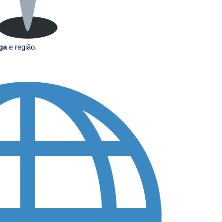
nga
e região.