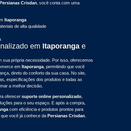
Persianas Crisdan
, você conta com uma
em
Itaporanga
eriais de alta qualidade
a
onalizado em
Itaporanga
e
sua própria necessidade. Por isso, oferecemos
commerce em
Itaporanga
, permitindo que você
nça, direto do conforto da sua casa. No site,
s, especificações dos produtos e todas as
omar a melhor decisão.
ra oferecer
suporte online personalizado
,
oluções para o seu espaço. E após a compra,
ranga
com eficiência e produtos prontos para
e que você já conhece da
Persianas Crisdan
.