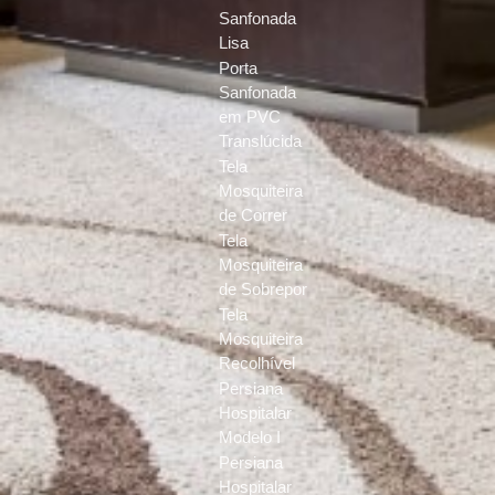
Sanfonada
Lisa
Porta
Sanfonada
em PVC
Translúcida
Tela
Mosquiteira
de Correr
Tela
Mosquiteira
de Sobrepor
Tela
Mosquiteira
Recolhível
Persiana
Hospitalar
Modelo I
Persiana
Hospitalar