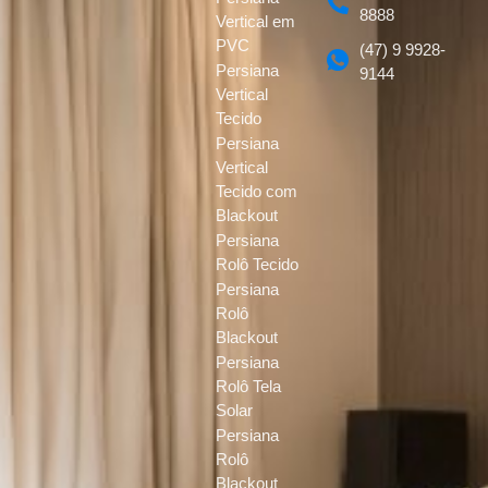
8888
Vertical em
PVC
(47) 9 9928-
Persiana
9144
Vertical
Tecido
Persiana
Vertical
Tecido com
Blackout
Persiana
Rolô Tecido
Persiana
Rolô
Blackout
Persiana
Rolô Tela
Solar
Persiana
Rolô
Blackout