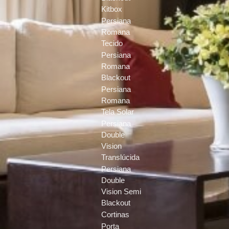
Kitbox
Persiana
Romana
Tecido
Persiana
Romana
Blackout
Persiana
Romana
Tela Solar
Persiana
Double
Vision
Translúcida
Persiana
Double
Vision Semi
Blackout
Cortinas
Porta