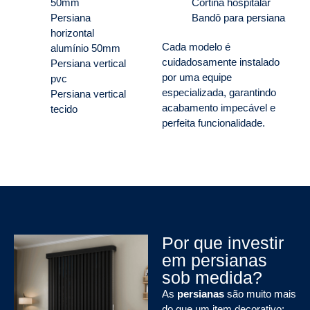
50mm
Cortina hospitalar
Persiana
Bandô para persiana
horizontal
Cada modelo é
alumínio 50mm
cuidadosamente instalado
Persiana vertical
por uma equipe
pvc
especializada, garantindo
Persiana vertical
acabamento impecável e
tecido
perfeita funcionalidade.
Por que investir
em persianas
sob medida?
As
persianas
são muito mais
do que um item decorativo: