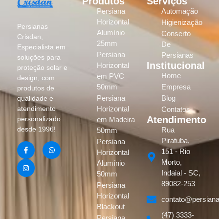
Produtos
Serviços
Persiana
Automação
Horizontal
Higienização
Persianas
Alumínio
Conserto
Crisdan,
25mm
De
Especialista em
Persiana
Persianas
soluções para
Institucional
Horizontal
proteção solar e
Home
em PVC
design, com
50mm
Empresa
produtos de
Persiana
Blog
qualidade e
atendimento
Horizontal
Contatos
Atendimento
personalizado
em Madeira
desde 1996!
Rua
50mm
Piratuba,
Persiana
151 - Rio
Horizontal
Morto,
Alumínio
Indaial - SC,
50mm
89082-253
Persiana
Horizontal
contato@persiana
Blackout
(47) 3333-
Persiana