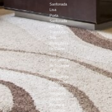
Sanfonada
Lisa
Porta
Sanfonada
em PVC
Translúcida
Tela
Mosquiteira
de Correr
Tela
Mosquiteira
de Sobrepor
Tela
Mosquiteira
Recolhível
Persiana
Hospitalar
Modelo I
Persiana
Hospitalar