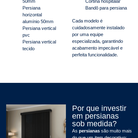
50mm
Cortina hospitalar
Persiana
Bandô para persiana
horizontal
Cada modelo é
alumínio 50mm
cuidadosamente instalado
Persiana vertical
por uma equipe
pvc
especializada, garantindo
Persiana vertical
acabamento impecável e
tecido
perfeita funcionalidade.
Por que investir
em persianas
sob medida?
As
persianas
são muito mais
do que um item decorativo: