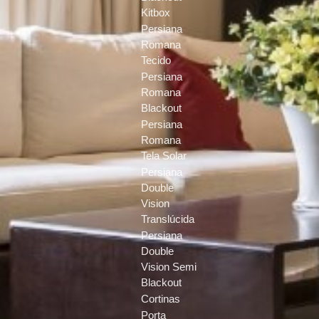
Kitbox
Persiana
Romana
Tecido
Persiana
Romana
Blackout
Persiana
Romana
Tela Solar
Persiana
Double
Vision
Translúcida
Persiana
Double
Vision Semi
Blackout
Cortinas
Porta