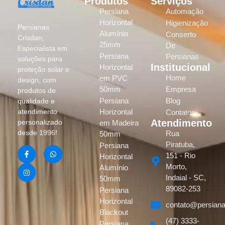
Produtos
Serviços
Persiana
Automação
Horizontal
Higienização
Persianas
Alumínio
Conserto
Crisdan,
25mm
De
Especialista em
Persiana
Persianas
soluções para
Institucional
Horizontal
proteção solar e
Home
em PVC
design, com
50mm
Empresa
produtos de
Persiana
Blog
qualidade e
atendimento
Horizontal
Contatos
Atendimento
personalizado
em Madeira
desde 1996!
Rua
50mm
Piratuba,
Persiana
151 - Rio
Horizontal
Morto,
Alumínio
Indaial - SC,
50mm
89082-253
Persiana
Horizontal
contato@persiana
Blackout
(47) 3333-
Persiana