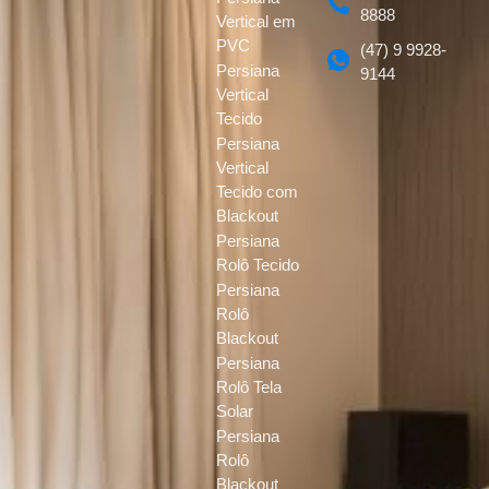
8888
Vertical em
PVC
(47) 9 9928-
Persiana
9144
Vertical
Tecido
Persiana
Vertical
Tecido com
Blackout
Persiana
Rolô Tecido
Persiana
Rolô
Blackout
Persiana
Rolô Tela
Solar
Persiana
Rolô
Blackout