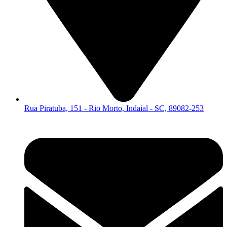
Rua Piratuba, 151 - Rio Morto, Indaial - SC, 89082-253