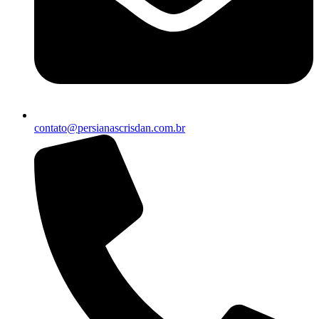
contato@persianascrisdan.com.br