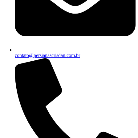
contato@persianascrisdan.com.br