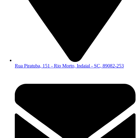
Rua Piratuba, 151 - Rio Morto, Indaial - SC, 89082-253