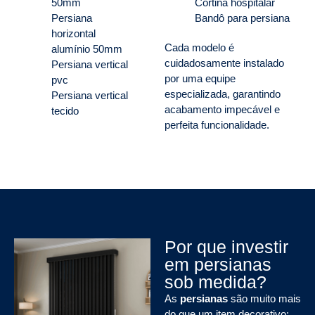
50mm
Cortina hospitalar
Persiana
Bandô para persiana
horizontal
Cada modelo é
alumínio 50mm
cuidadosamente instalado
Persiana vertical
por uma equipe
pvc
especializada, garantindo
Persiana vertical
acabamento impecável e
tecido
perfeita funcionalidade.
Por que investir
em persianas
sob medida?
As
persianas
são muito mais
do que um item decorativo: