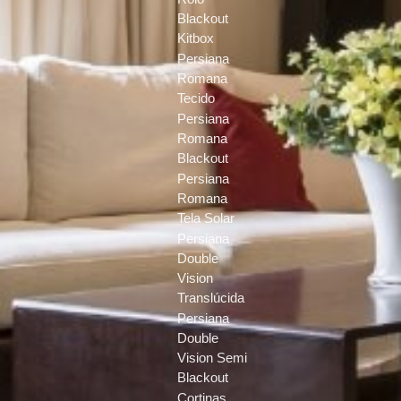
Blackout
Kitbox
Persiana
Romana
Tecido
Persiana
Romana
Blackout
Persiana
Romana
Tela Solar
Persiana
Double
Vision
Translúcida
Persiana
Double
Vision Semi
Blackout
Cortinas