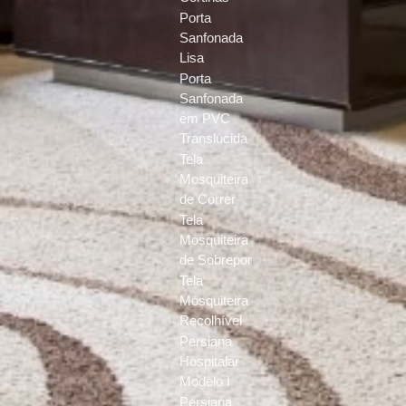
Porta
Sanfonada
Lisa
Porta
Sanfonada
em PVC
Translúcida
Tela
Mosquiteira
de Correr
Tela
Mosquiteira
de Sobrepor
Tela
Mosquiteira
Recolhível
Persiana
Hospitalar
Modelo I
Persiana