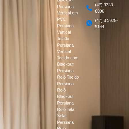
(47) 3333-
Persiana
8888
Vertical em
PVC
(47) 9 9928-
Persiana
9144
Vertical
Tecido
Persiana
Vertical
Tecido com
Blackout
Persiana
Rolô Tecido
Persiana
Rolô
Blackout
Persiana
Rolô Tela
Solar
Persiana
Rolô