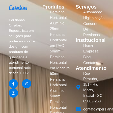
Produtos
Serviços
Persiana
Automação
Horizontal
Higienização
Persianas
Alumínio
Conserto
Crisdan,
25mm
De
Especialista em
Persiana
Persianas
soluções para
Institucional
Horizontal
proteção solar e
Home
em PVC
design, com
50mm
Empresa
produtos de
Persiana
Blog
qualidade e
atendimento
Horizontal
Contatos
Atendimento
personalizado
em Madeira
desde 1996!
Rua
50mm
Piratuba,
Persiana
151 - Rio
Horizontal
Morto,
Alumínio
Indaial - SC,
50mm
89082-253
Persiana
Horizontal
contato@persiana
Blackout