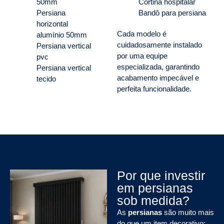
50mm
Cortina hospitalar
Persiana
Bandô para persiana
horizontal
Cada modelo é
alumínio 50mm
cuidadosamente instalado
Persiana vertical
por uma equipe
pvc
especializada, garantindo
Persiana vertical
acabamento impecável e
tecido
perfeita funcionalidade.
Por que investir
em persianas
sob medida?
As
persianas
são muito mais
do que um item decorativo: