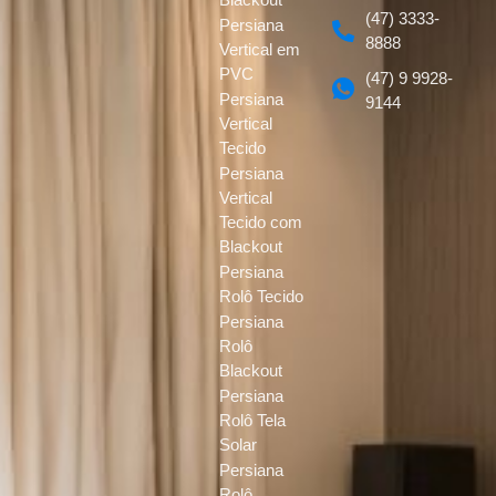
(47) 3333-
Persiana
8888
Vertical em
PVC
(47) 9 9928-
Persiana
9144
Vertical
Tecido
Persiana
Vertical
Tecido com
Blackout
Persiana
Rolô Tecido
Persiana
Rolô
Blackout
Persiana
Rolô Tela
Solar
Persiana
Rolô