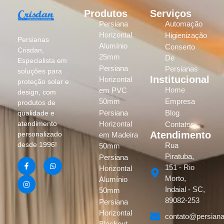
Produtos
Serviços
Persiana
Automação
Horizontal
Higienização
Persianas
Alumínio
Conserto
Crisdan,
25mm
De
Especialista em
Persiana
Persianas
soluções para
Institucional
Horizontal
proteção solar e
Home
em PVC
design, com
50mm
Empresa
produtos de
Persiana
Blog
qualidade e
atendimento
Horizontal
Contatos
Atendimento
personalizado
em Madeira
desde 1996!
Rua
50mm
Piratuba,
Persiana
151 - Rio
Horizontal
Morto,
Alumínio
Indaial - SC,
50mm
89082-253
Persiana
Horizontal
contato@persiana
Blackout