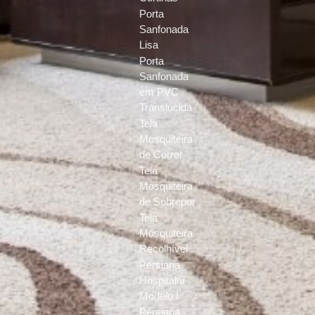
Porta
Sanfonada
Lisa
Porta
Sanfonada
em PVC
Translúcida
Tela
Mosquiteira
de Correr
Tela
Mosquiteira
de Sobrepor
Tela
Mosquiteira
Recolhível
Persiana
Hospitalar
Modelo I
Persiana