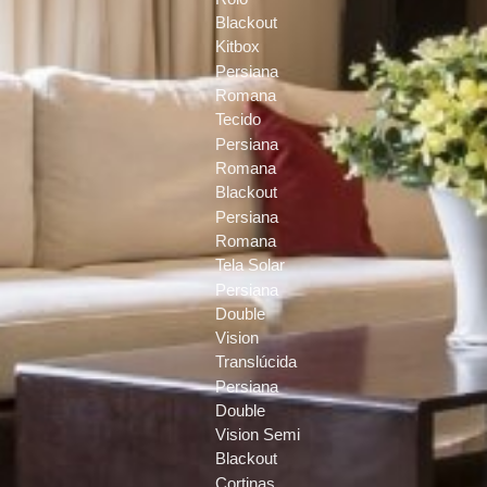
Blackout
Kitbox
Persiana
Romana
Tecido
Persiana
Romana
Blackout
Persiana
Romana
Tela Solar
Persiana
Double
Vision
Translúcida
Persiana
Double
Vision Semi
Blackout
Cortinas