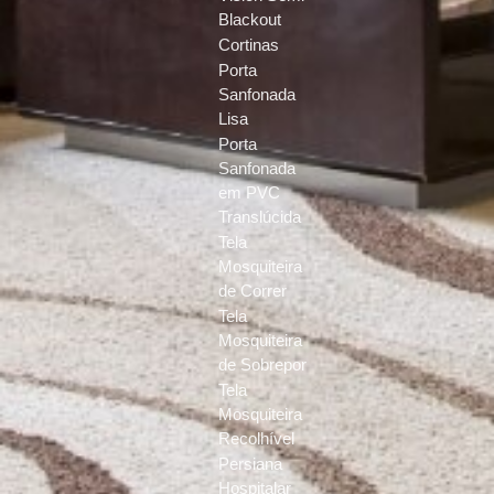
Blackout
Cortinas
Porta
Sanfonada
Lisa
Porta
Sanfonada
em PVC
Translúcida
Tela
Mosquiteira
de Correr
Tela
Mosquiteira
de Sobrepor
Tela
Mosquiteira
Recolhível
Persiana
Hospitalar