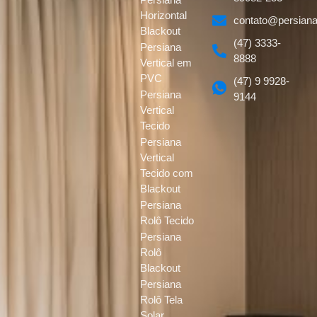
Horizontal
contato@persiana
Blackout
(47) 3333-
Persiana
8888
Vertical em
PVC
(47) 9 9928-
Persiana
9144
Vertical
Tecido
Persiana
Vertical
Tecido com
Blackout
Persiana
Rolô Tecido
Persiana
Rolô
Blackout
Persiana
Rolô Tela
Solar