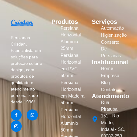
Produtos
Serviços
Persiana
Automação
Horizontal
Higienização
Persianas
Alumínio
Conserto
Crisdan,
25mm
De
Especialista em
Persiana
Persianas
soluções para
Institucional
Horizontal
proteção solar e
Home
em PVC
design, com
50mm
Empresa
produtos de
Persiana
Blog
qualidade e
atendimento
Horizontal
Contatos
Atendimento
personalizado
em Madeira
desde 1996!
Rua
50mm
Piratuba,
Persiana
151 - Rio
Horizontal
Morto,
Alumínio
Indaial - SC,
50mm
89082-253
Persiana