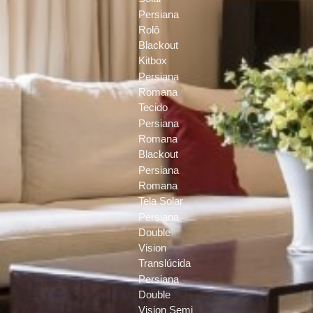
Persiana
Rolô
Blackout
Kitbox
Persiana
Romana
Tecido
Persiana
Romana
Blackout
Persiana
Romana
Tela Solar
Persiana
Double
Vision
Translúcida
Persiana
Double
Vision Semi