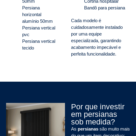
50mm
Cortina hospitalar
Persiana
Bandô para persiana
horizontal
Cada modelo é
alumínio 50mm
cuidadosamente instalado
Persiana vertical
por uma equipe
pvc
especializada, garantindo
Persiana vertical
acabamento impecável e
tecido
perfeita funcionalidade.
Por que investir
em persianas
sob medida?
As
persianas
são muito mais
do que um item decorativo: