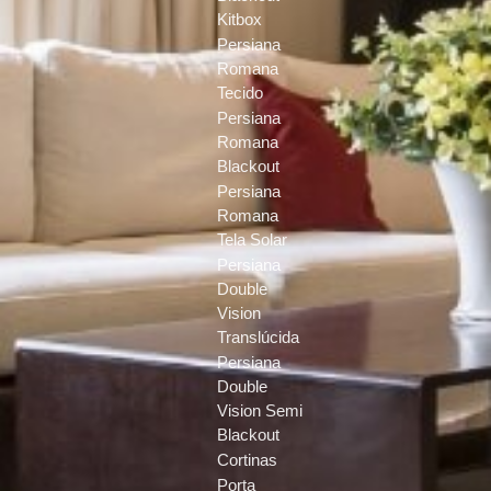
Kitbox
Persiana
Romana
Tecido
Persiana
Romana
Blackout
Persiana
Romana
Tela Solar
Persiana
Double
Vision
Translúcida
Persiana
Double
Vision Semi
Blackout
Cortinas
Porta