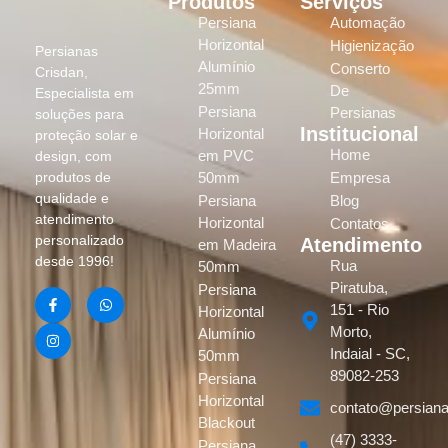
Produtos
Serviços
Persiana
Automação
Horizontal
Higienização
Persianas
Alumínio
Conserto
Crisdan,
25mm
De
Especialista em
Persiana
Persianas
soluções para
Institucional
Horizontal
proteção solar e
Home
em PVC
design, com
produtos de
50mm
Empresa
qualidade e
Persiana
Blog
atendimento
Horizontal
Contatos
personalizado
Atendimento
em Madeira
desde 1996!
Rua
50mm
Piratuba,
Persiana
151 - Rio
Horizontal
Morto,
Alumínio
Indaial - SC,
50mm
89082-253
Persiana
Horizontal
contato@persiana
Blackout
(47) 3333-
Persiana