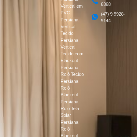
8888
Vertical em
PVC
(47) 9 9928-
Persiana
9144
Vertical
Tecido
Persiana
Vertical
Tecido com
Blackout
Persiana
Rolô Tecido
Persiana
Rolô
Blackout
Persiana
Rolô Tela
Solar
Persiana
Rolô
Blackout