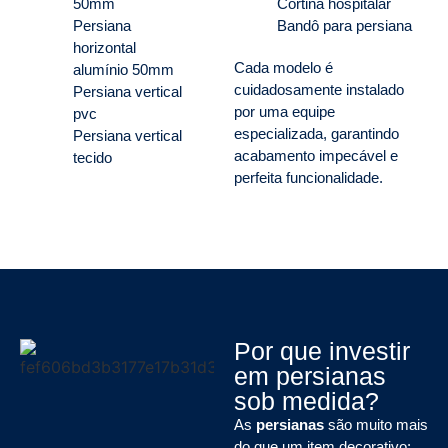
50mm
Cortina hospitalar
Persiana
Bandô para persiana
horizontal
Cada modelo é
alumínio 50mm
cuidadosamente instalado
Persiana vertical
por uma equipe
pvc
especializada, garantindo
Persiana vertical
acabamento impecável e
tecido
perfeita funcionalidade.
Por que investir
em persianas
sob medida?
As
persianas
são muito mais
do que um item decorativo: