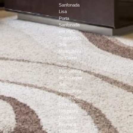
Sanfonada
Lisa
Porta
Sanfonada
em PVC
Translúcida
Tela
Mosquiteira
de Correr
Tela
Mosquiteira
de Sobrepor
Tela
Mosquiteira
Recolhível
Persiana
Hospitalar
Modelo I
Persiana
Hospitalar