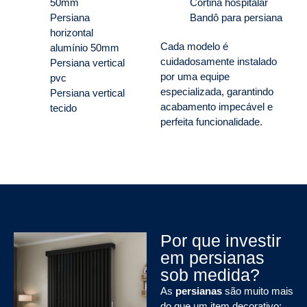
50mm
Cortina hospitalar
Persiana
Bandô para persiana
horizontal
Cada modelo é
alumínio 50mm
cuidadosamente instalado
Persiana vertical
por uma equipe
pvc
especializada, garantindo
Persiana vertical
acabamento impecável e
tecido
perfeita funcionalidade.
Por que investir
em persianas
sob medida?
As
persianas
são muito mais
do que um item decorativo: