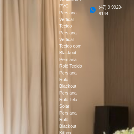
PVC
(47) 9 9928-
Persiana
9144
Vertical
Tecido
Persiana
Vertical
Tecido com
Blackout
Persiana
Rolô Tecido
Persiana
Rolô
Blackout
Persiana
Rolô Tela
Solar
Persiana
Rolô
Blackout
Kitbox