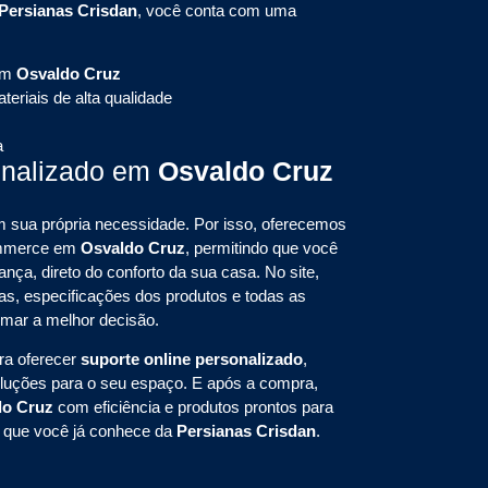
Persianas Crisdan
, você conta com uma
em
Osvaldo Cruz
eriais de alta qualidade
a
onalizado em
Osvaldo Cruz
sua própria necessidade. Por isso, oferecemos
commerce em
Osvaldo Cruz
, permitindo que você
nça, direto do conforto da sua casa. No site,
s, especificações dos produtos e todas as
omar a melhor decisão.
ra oferecer
suporte online personalizado
,
oluções para o seu espaço. E após a compra,
do Cruz
com eficiência e produtos prontos para
e que você já conhece da
Persianas Crisdan
.