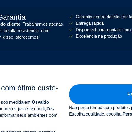
arantia
Garantia contra defeitos de f
Entrega rápida
 do cliente
. Trabalhamos apenas
Disponível para contato com 
s de alta resistência, com
Excelência na produção
m disso, oferecemos:
z
com ótimo custo-
F
as sob medida em
Osvaldo
Não perca tempo com produtos 
m preços justos e condições
Escolha qualidade, escolha
Pers
ansformar seus ambientes com