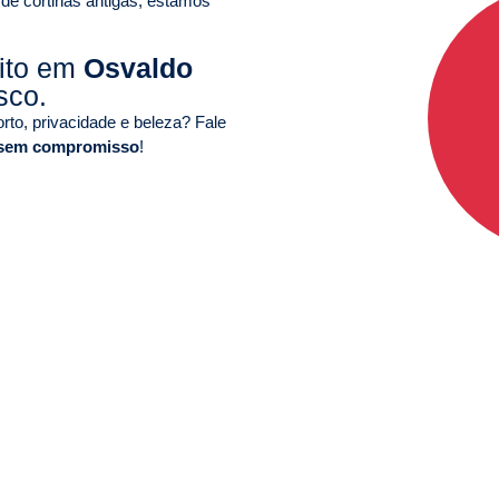
 de cortinas antigas, estamos
uito em
Osvaldo
sco.
to, privacidade e beleza? Fale
 sem compromisso
!