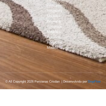
Persiana
Hospitalar
Modelo I
Persiana
Hospitalar
Modelo L
Persiana
Hospitalar
Modelo U
© All Copyright 2026 Persianas Crisdan | Desenvolvido por
DropFlow