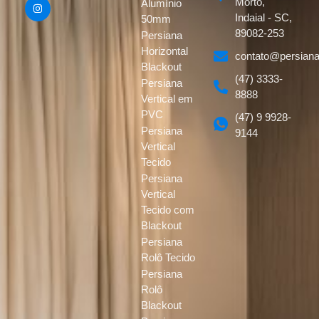
Morto,
Alumínio
Indaial - SC,
50mm
89082-253
Persiana
Horizontal
contato@persiana
Blackout
(47) 3333-
Persiana
8888
Vertical em
PVC
(47) 9 9928-
Persiana
9144
Vertical
Tecido
Persiana
Vertical
Tecido com
Blackout
Persiana
Rolô Tecido
Persiana
Rolô
Blackout