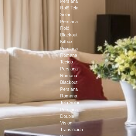
Persiana
Rolô Tela
Solar
Persiana
Rolô
Blackout
Kitbox
Persiana
Romana
Tecido
Persiana
Romana
Blackout
Persiana
Romana
Tela Solar
Persiana
Double
Vision
Translúcida