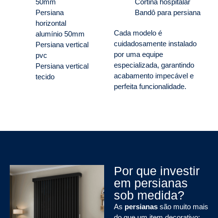
50mm
Cortina hospitalar
Persiana
Bandô para persiana
horizontal
Cada modelo é
alumínio 50mm
cuidadosamente instalado
Persiana vertical
por uma equipe
pvc
especializada, garantindo
Persiana vertical
acabamento impecável e
tecido
perfeita funcionalidade.
Por que investir
em persianas
sob medida?
As
persianas
são muito mais
do que um item decorativo: