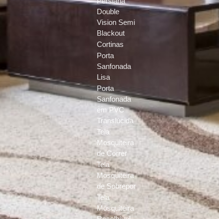
Persiana
Double
Vision Semi
Blackout
Cortinas
Porta
Sanfonada
Lisa
Porta
Sanfonada
em PVC
Translúcida
Tela
Mosquiteira
de Correr
Tela
Mosquiteira
de Sobrepor
Tela
Mosquiteira
Recolhível