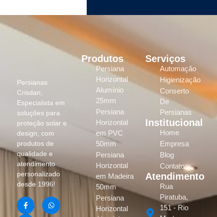
Produtos
Serviços
Persiana
Automação
Horizontal
Higienização
Persianas
Alumínio
Conserto
Crisdan,
25mm
De
Especialista em
Persiana
Persianas
soluções para
Institucional
Horizontal
proteção solar e
Home
em PVC
design, com
produtos de
50mm
Empresa
qualidade e
Persiana
Blog
atendimento
Horizontal
Contatos
personalizado
Atendimento
em Madeira
desde 1996!
Rua
50mm
Piratuba,
Persiana
151 - Rio
Horizontal