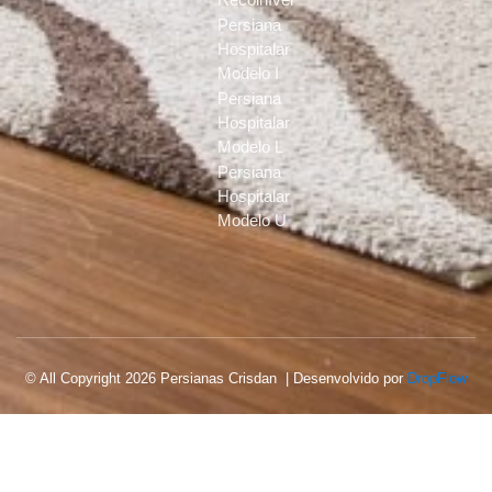
Persiana
Hospitalar
Modelo I
Persiana
Hospitalar
Modelo L
Persiana
Hospitalar
Modelo U
© All Copyright 2026 Persianas Crisdan | Desenvolvido por
DropFlow