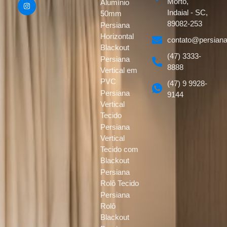
Morto,
Alumínio
Indaial - SC,
50mm
89082-253
Persiana
Horizontal
contato@persiana
Blackout
(47) 3333-
Persiana
8888
Vertical em
PVC
(47) 9 9928-
Persiana
9144
Vertical
Tecido
Persiana
Vertical
Tecido com
Blackout
Persiana
Rolô Tecido
Persiana
Rolô
Blackout