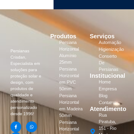
Produtos
Serviços
Persiana
Automação
Horizontal
Higienização
Persianas
Alumínio
Conserto
Crisdan,
25mm
De
Especialista em
Persiana
Persianas
soluções para
Institucional
Horizontal
proteção solar e
Home
em PVC
design, com
produtos de
50mm
Empresa
qualidade e
Persiana
Blog
atendimento
Horizontal
Contatos
personalizado
Atendimento
em Madeira
desde 1996!
Rua
50mm
Piratuba,
Persiana
151 - Rio
Horizontal