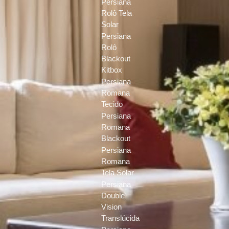
Persiana
Rolô Tela
Solar
Persiana
Rolô
Blackout
Kitbox
Persiana
Romana
Tecido
Persiana
Romana
Blackout
Persiana
Romana
Tela Solar
Persiana
Double
Vision
Translúcida