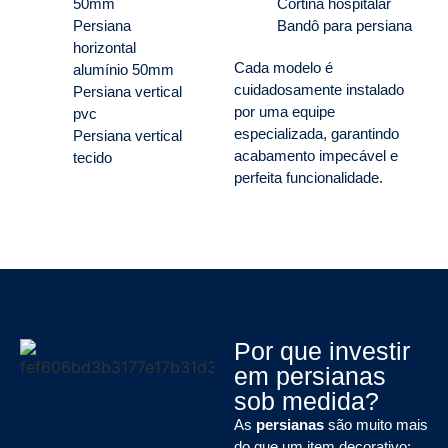
50mm
Cortina hospitalar
Persiana
Bandô para persiana
horizontal
Cada modelo é
alumínio 50mm
cuidadosamente instalado
Persiana vertical
por uma equipe
pvc
especializada, garantindo
Persiana vertical
acabamento impecável e
tecido
perfeita funcionalidade.
Por que investir
em persianas
sob medida?
As
persianas
são muito mais
do que um item decorativo: