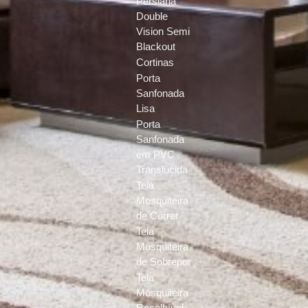
Persiana
Double
Vision Semi
Blackout
Cortinas
Porta
Sanfonada
Lisa
Porta
Sanfonada
em PVC
Translúcida
Tela
Mosquiteira
de Correr
Tela
Mosquiteira
de Sobrepor
Tela
Mosquiteira
Recolhível