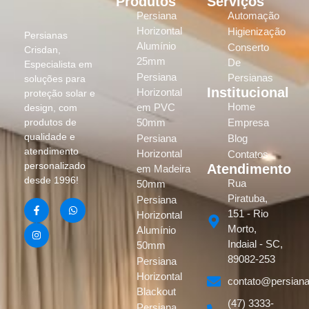
Produtos
Serviços
Persiana
Automação
Horizontal
Higienização
Persianas
Alumínio
Conserto
Crisdan,
25mm
De
Especialista em
Persiana
Persianas
soluções para
Institucional
Horizontal
proteção solar e
Home
em PVC
design, com
produtos de
50mm
Empresa
qualidade e
Persiana
Blog
atendimento
Horizontal
Contatos
personalizado
Atendimento
em Madeira
desde 1996!
Rua
50mm
Piratuba,
Persiana
151 - Rio
Horizontal
Morto,
Alumínio
Indaial - SC,
50mm
89082-253
Persiana
Horizontal
contato@persiana
Blackout
(47) 3333-
Persiana