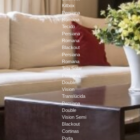
Kitbox
Persiana
Romana
Tecido
Persiana
Romana
Blackout
Persiana
Romana
Tela Solar
Persiana
Double
Vision
Translúcida
Persiana
Double
Vision Semi
Blackout
Cortinas
Porta