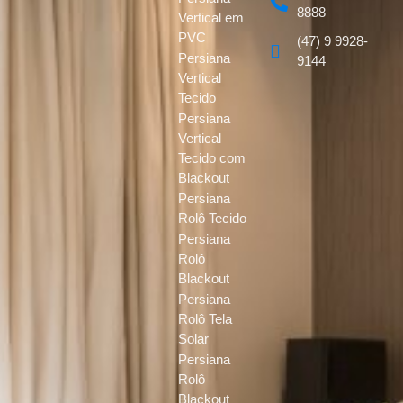
8888
Vertical em
PVC
(47) 9 9928-
Persiana
9144
Vertical
Tecido
Persiana
Vertical
Tecido com
Blackout
Persiana
Rolô Tecido
Persiana
Rolô
Blackout
Persiana
Rolô Tela
Solar
Persiana
Rolô
Blackout