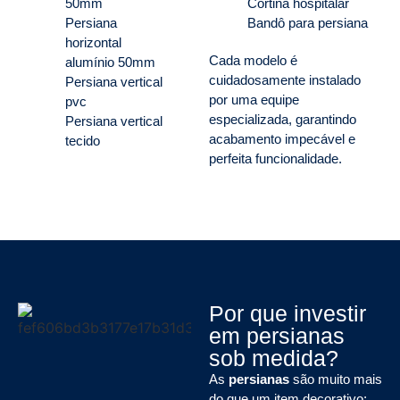
50mm
Cortina hospitalar
Persiana
Bandô para persiana
horizontal
Cada modelo é
alumínio 50mm
cuidadosamente instalado
Persiana vertical
por uma equipe
pvc
especializada, garantindo
Persiana vertical
acabamento impecável e
tecido
perfeita funcionalidade.
Por que investir
em persianas
sob medida?
As
persianas
são muito mais
do que um item decorativo: