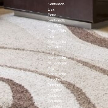
Sanfonada
Lisa
Porta
Sanfonada
em PVC
Translúcida
Tela
Mosquiteira
de Correr
Tela
Mosquiteira
de Sobrepor
Tela
Mosquiteira
Recolhível
Persiana
Hospitalar
Modelo I
Persiana
Hospitalar