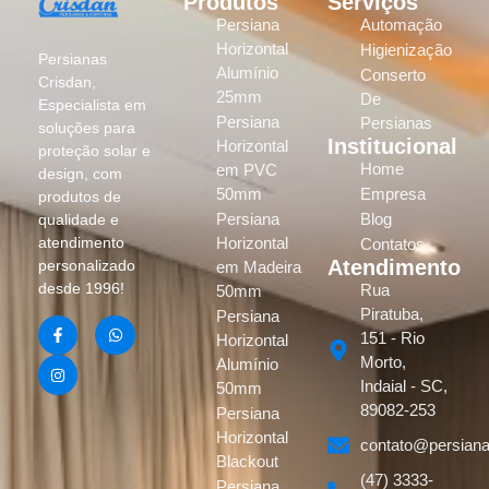
Produtos
Serviços
Persiana
Automação
Horizontal
Higienização
Persianas
Alumínio
Conserto
Crisdan,
25mm
De
Especialista em
Persiana
Persianas
soluções para
Institucional
Horizontal
proteção solar e
Home
em PVC
design, com
50mm
Empresa
produtos de
Persiana
Blog
qualidade e
atendimento
Horizontal
Contatos
Atendimento
personalizado
em Madeira
desde 1996!
Rua
50mm
Piratuba,
Persiana
151 - Rio
Horizontal
Morto,
Alumínio
Indaial - SC,
50mm
89082-253
Persiana
Horizontal
contato@persiana
Blackout
(47) 3333-
Persiana