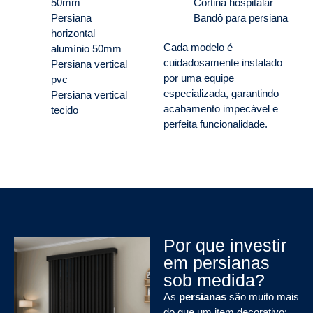
50mm
Cortina hospitalar
Persiana
Bandô para persiana
horizontal
Cada modelo é
alumínio 50mm
cuidadosamente instalado
Persiana vertical
por uma equipe
pvc
especializada, garantindo
Persiana vertical
acabamento impecável e
tecido
perfeita funcionalidade.
Por que investir
em persianas
sob medida?
As
persianas
são muito mais
do que um item decorativo: