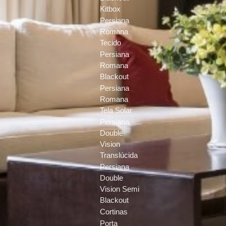
Kitbox
Persiana
Romana
Tecido
Persiana
Romana
Blackout
Persiana
Romana
Tela Solar
Persiana
Double
Vision
Translúcida
Persiana
Double
Vision Semi
Blackout
Cortinas
Porta