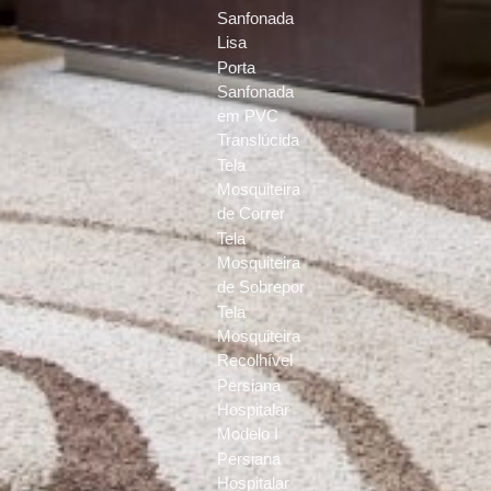
Sanfonada
Lisa
Porta
Sanfonada
em PVC
Translúcida
Tela
Mosquiteira
de Correr
Tela
Mosquiteira
de Sobrepor
Tela
Mosquiteira
Recolhível
Persiana
Hospitalar
Modelo I
Persiana
Hospitalar