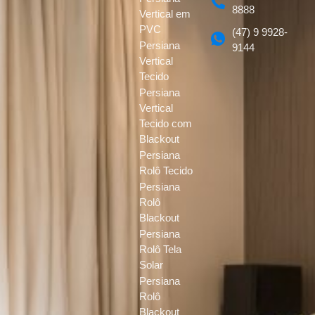
8888
Vertical em
PVC
(47) 9 9928-
Persiana
9144
Vertical
Tecido
Persiana
Vertical
Tecido com
Blackout
Persiana
Rolô Tecido
Persiana
Rolô
Blackout
Persiana
Rolô Tela
Solar
Persiana
Rolô
Blackout