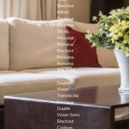
Blackout
Kitbox
Persiana
Romana
Tecido
Persiana
Romana
Blackout
Persiana
Romana
Tela Solar
Persiana
Double
Vision
Translúcida
Persiana
Double
Vision Semi
Blackout
Cortinas