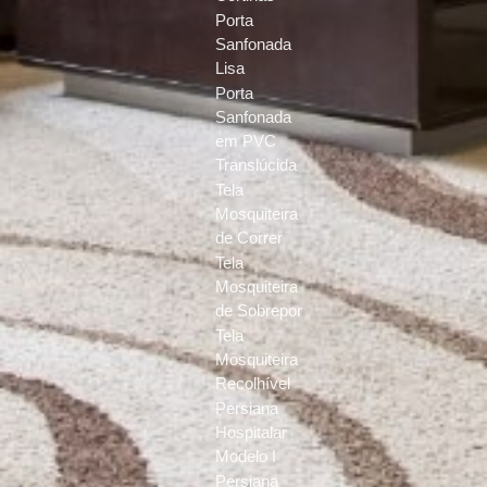
Porta
Sanfonada
Lisa
Porta
Sanfonada
em PVC
Translúcida
Tela
Mosquiteira
de Correr
Tela
Mosquiteira
de Sobrepor
Tela
Mosquiteira
Recolhível
Persiana
Hospitalar
Modelo I
Persiana