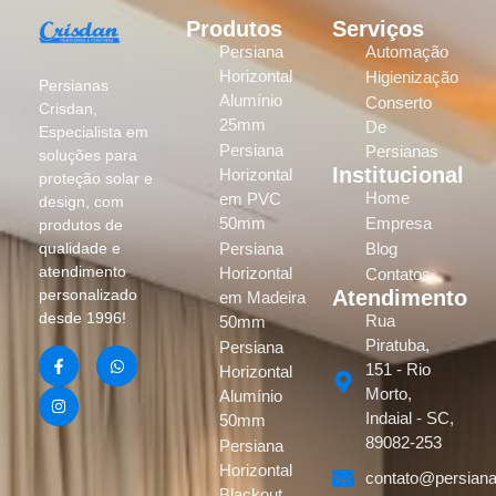
Produtos
Serviços
Persiana
Automação
Horizontal
Higienização
Persianas
Alumínio
Conserto
Crisdan,
25mm
De
Especialista em
Persiana
Persianas
soluções para
Institucional
Horizontal
proteção solar e
Home
em PVC
design, com
50mm
Empresa
produtos de
Persiana
Blog
qualidade e
atendimento
Horizontal
Contatos
Atendimento
personalizado
em Madeira
desde 1996!
Rua
50mm
Piratuba,
Persiana
151 - Rio
Horizontal
Morto,
Alumínio
Indaial - SC,
50mm
89082-253
Persiana
Horizontal
contato@persiana
Blackout