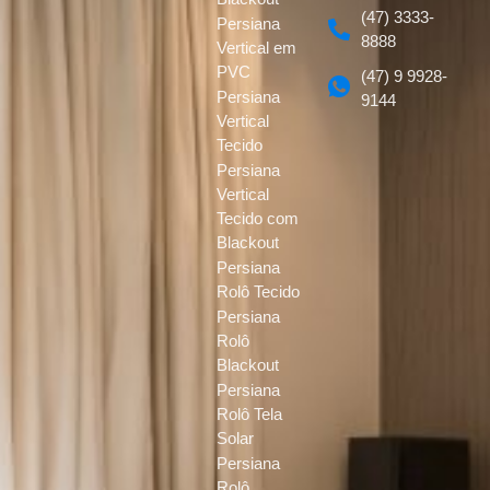
(47) 3333-
Persiana
8888
Vertical em
PVC
(47) 9 9928-
Persiana
9144
Vertical
Tecido
Persiana
Vertical
Tecido com
Blackout
Persiana
Rolô Tecido
Persiana
Rolô
Blackout
Persiana
Rolô Tela
Solar
Persiana
Rolô