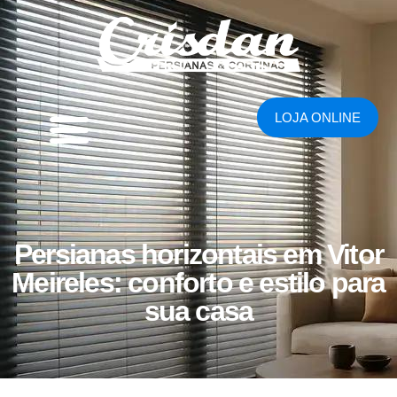
LOJA ONLINE
Persianas horizontais em Vitor
Meireles: conforto e estilo para
sua casa