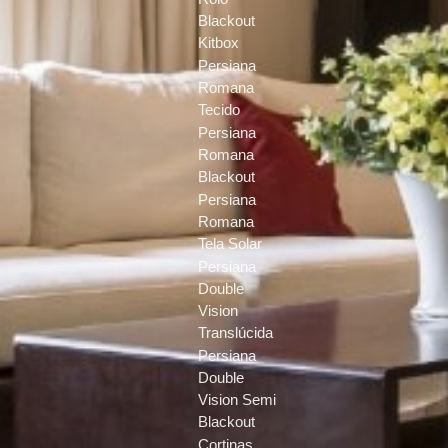
Blackout
Kitbox
Persiana
Romana
Tecido
Persiana
Romana
Blackout
Persiana
Romana
Tela Solar
Persiana
Double
Vision
Translúcida
Persiana
Double
Vision Semi
Blackout
Cortinas