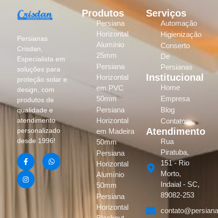
Produtos
Serviços
Persiana
Automação
Horizontal
Higienização
Persianas
Alumínio
Conserto
Crisdan,
25mm
De
Especialista em
Persiana
Persianas
soluções para
Institucional
Horizontal
proteção solar e
Home
em PVC
design, com
50mm
Empresa
produtos de
Persiana
Blog
qualidade e
atendimento
Horizontal
Contatos
Atendimento
personalizado
em Madeira
desde 1996!
Rua
50mm
Piratuba,
Persiana
151 - Rio
Horizontal
Morto,
Alumínio
Indaial - SC,
50mm
89082-253
Persiana
Horizontal
contato@persiana
Blackout