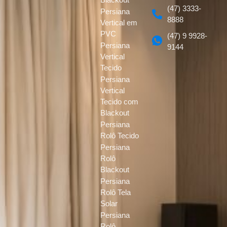
(47) 3333-
Persiana
8888
Vertical em
PVC
(47) 9 9928-
Persiana
9144
Vertical
Tecido
Persiana
Vertical
Tecido com
Blackout
Persiana
Rolô Tecido
Persiana
Rolô
Blackout
Persiana
Rolô Tela
Solar
Persiana
Rolô