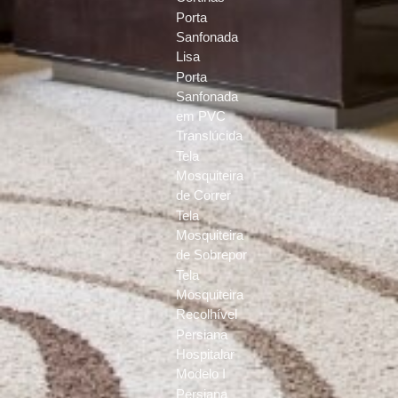
Porta
Sanfonada
Lisa
Porta
Sanfonada
em PVC
Translúcida
Tela
Mosquiteira
de Correr
Tela
Mosquiteira
de Sobrepor
Tela
Mosquiteira
Recolhível
Persiana
Hospitalar
Modelo I
Persiana