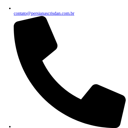
contato@persianascrisdan.com.br