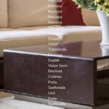
Persiana
Romana
Blackout
Persiana
Romana
Tela Solar
Persiana
Double
Vision
Translúcida
Persiana
Double
Vision Semi
Blackout
Cortinas
Porta
Sanfonada
Lisa
Porta
Sanfonada