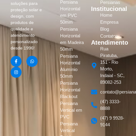
Persiana
Persianas
soluções para
Institucional
Horizontal
proteção solar e
Home
em PVC
design, com
50mm
Empresa
produtos de
Persiana
Blog
qualidade e
atendimento
Horizontal
Contatos
Atendimento
personalizado
em Madeira
desde 1996!
Rua
50mm
Piratuba,
Persiana
151 - Rio
Horizontal
Morto,
Alumínio
Indaial - SC,
50mm
89082-253
Persiana
Horizontal
contato@persiana
Blackout
(47) 3333-
Persiana
8888
Vertical em
PVC
(47) 9 9928-
Persiana
9144
Vertical