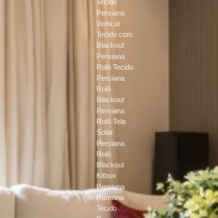
Tecido
Persiana
Vertical
Tecido com
Blackout
Persiana
Rolô Tecido
Persiana
Rolô
Blackout
Persiana
Rolô Tela
Solar
Persiana
Rolô
Blackout
Kitbox
Persiana
Romana
Tecido