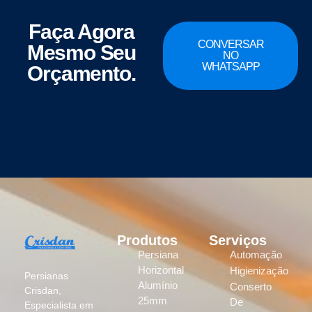
Faça Agora
CONVERSAR
Mesmo Seu
NO
WHATSAPP
Orçamento.
Produtos
Serviços
Persiana
Automação
Horizontal
Higienização
Persianas
Alumínio
Conserto
Crisdan,
25mm
De
Especialista em