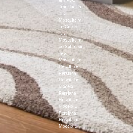
em PVC
Translúcida
Tela
Mosquiteira
de Correr
Tela
Mosquiteira
de Sobrepor
Tela
Mosquiteira
Recolhível
Persiana
Hospitalar
Modelo I
Persiana
Hospitalar
Modelo L
Persiana
Hospitalar
Modelo U