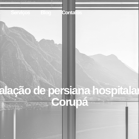
Serviços
Blog
Contatos
talação de persiana hospitala
Corupá