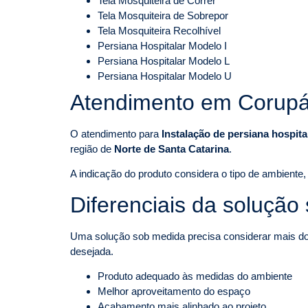
Tela Mosquiteira de Correr
Tela Mosquiteira de Sobrepor
Tela Mosquiteira Recolhível
Persiana Hospitalar Modelo I
Persiana Hospitalar Modelo L
Persiana Hospitalar Modelo U
Atendimento em Corupá
O atendimento para
Instalação de persiana hospit
região de
Norte de Santa Catarina
.
A indicação do produto considera o tipo de ambiente, 
Diferenciais da solução
Uma solução sob medida precisa considerar mais do q
desejada.
Produto adequado às medidas do ambiente
Melhor aproveitamento do espaço
Acabamento mais alinhado ao projeto