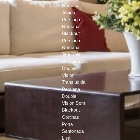
Romana
Tecido
Persiana
Romana
Blackout
Persiana
Romana
Tela Solar
Persiana
Double
Vision
Translúcida
Persiana
Double
Vision Semi
Blackout
Cortinas
Porta
Sanfonada
Lisa