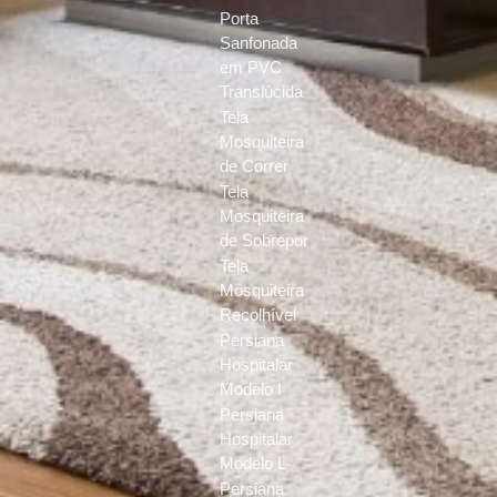
Porta
Sanfonada
em PVC
Translúcida
Tela
Mosquiteira
de Correr
Tela
Mosquiteira
de Sobrepor
Tela
Mosquiteira
Recolhível
Persiana
Hospitalar
Modelo I
Persiana
Hospitalar
Modelo L
Persiana