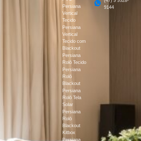
(47) 9 9928-
Persiana
9144
Vertical
Tecido
Persiana
Vertical
Tecido com
Blackout
Persiana
Rolô Tecido
Persiana
Rolô
Blackout
Persiana
Rolô Tela
Solar
Persiana
Rolô
Blackout
Kitbox
Persiana