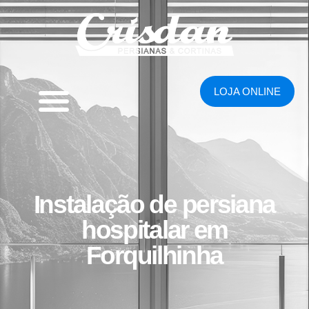
LOJA ONLINE
Instalação de persiana
hospitalar em
Forquilhinha