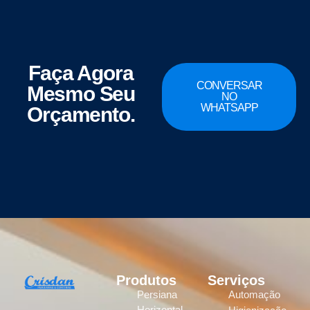
Faça Agora
CONVERSAR
Mesmo Seu
NO
WHATSAPP
Orçamento.
Produtos
Serviços
Persiana
Automação
Horizontal