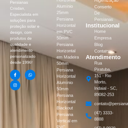
Higienização
Persianas
Alumínio
Conserto
Crisdan,
25mm
De
Especialista em
Persiana
Persianas
soluções para
Institucional
Horizontal
proteção solar e
Home
em PVC
design, com
50mm
Empresa
produtos de
Persiana
Blog
qualidade e
atendimento
Horizontal
Contatos
Atendimento
personalizado
em Madeira
desde 1996!
Rua
50mm
Piratuba,
Persiana
151 - Rio
Horizontal
Morto,
Alumínio
Indaial - SC,
50mm
89082-253
Persiana
Horizontal
contato@persiana
Blackout
(47) 3333-
Persiana
8888
Vertical em
PVC