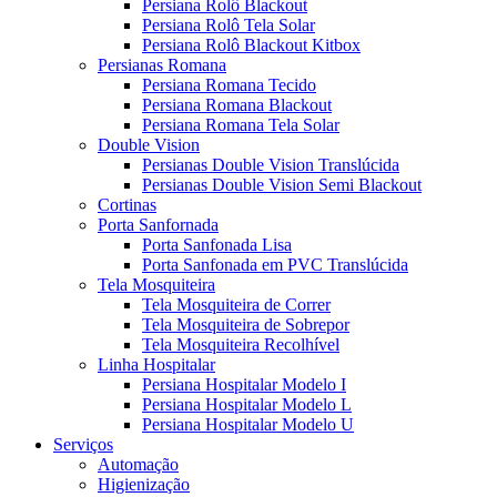
Persiana Rolô Blackout
Persiana Rolô Tela Solar
Persiana Rolô Blackout Kitbox
Persianas Romana
Persiana Romana Tecido
Persiana Romana Blackout
Persiana Romana Tela Solar
Double Vision
Persianas Double Vision Translúcida
Persianas Double Vision Semi Blackout
Cortinas
Porta Sanfornada
Porta Sanfonada Lisa
Porta Sanfonada em PVC Translúcida
Tela Mosquiteira
Tela Mosquiteira de Correr
Tela Mosquiteira de Sobrepor
Tela Mosquiteira Recolhível
Linha Hospitalar
Persiana Hospitalar Modelo I
Persiana Hospitalar Modelo L
Persiana Hospitalar Modelo U
Serviços
Automação
Higienização