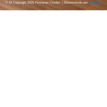
© All Copyright 2026 Persianas Crisdan | Desenvolvido por
DropFlow