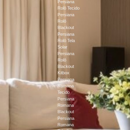
Persiana
Rolô Tecido
Persiana
Rolô
Blackout
Persiana
Rolô Tela
Solar
Persiana
Rolô
Blackout
Kitbox
Persiana
Romana
Tecido
Persiana
Romana
Blackout
Persiana
Romana