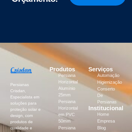
Produtos
Serviços
Persiana
Automação
Horizontal
Higienização
Persianas
Alumínio
Conserto
Crisdan,
25mm
De
Especialista em
Persiana
Persianas
soluções para
Institucional
Horizontal
proteção solar e
Home
em PVC
design, com
50mm
Empresa
produtos de
Persiana
Blog
qualidade e