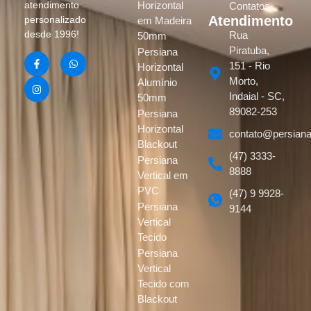
atendimento
Horizontal
Contatos
Atendimento
personalizado
em Madeira
desde 1996!
Rua
50mm
Piratuba,
Persiana
151 - Rio
Horizontal
Morto,
Alumínio
Indaial - SC,
50mm
89082-253
Persiana
Horizontal
contato@persiana
Blackout
(47) 3333-
Persiana
8888
Vertical em
PVC
(47) 9 9928-
Persiana
9144
Vertical
Tecido
Persiana
Vertical
Tecido com
Blackout