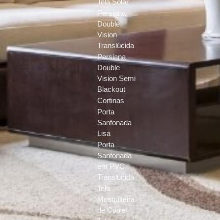
Tela Solar
Persiana
Double
Vision
Translúcida
Persiana
Double
Vision Semi
Blackout
Cortinas
Porta
Sanfonada
Lisa
Porta
Sanfonada
em PVC
Translúcida
Tela
Mosquiteira
de Correr