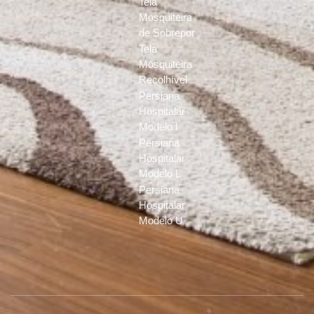
Tela
Mosquiteira
de Sobrepor
Tela
Mosquiteira
Recolhível
Persiana
Hospitalar
Modelo I
Persiana
Hospitalar
Modelo L
Persiana
Hospitalar
Modelo U