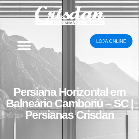
LOJA ONLINE
Persiana Horizontal em
Balneário Camboriú – SC |
Persianas Crisdan