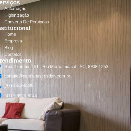
erviços
Automação
Higienização
Conserto De Persianas
nstitucional
Home
Empresa
Blog
Contatos
tendimento
Rua Piratuba, 151 - Rio Morto, Indaial - SC, 89082-253
contato@persianascrisdan.com.br
(47) 3333-8888
(47) 9 9928-9144