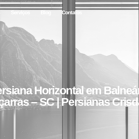
Serviços
Blog
Contatos
rsiana Horizontal em Balneá
çarras – SC | Persianas Cris