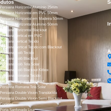
odutos
S
Persiana Horizontal Alumínio 25mm
Persiana Horizontal em PVC 50mm
Persiana Horizontal em Madeira 50mm
I
Persiana Horizontal Alumínio 50mm
Persiana Horizontal Blackout
Persiana Vertical em PVC
Persiana Vertical Tecido
Persiana Vertical Tecido com Blackout
A
Persiana Rolô Tecido
Persiana Rolô Blackout
Persiana Rolô Tela Solar
Persiana Rolô Blackout Kitbox
Persiana Romana Tecido
Persiana Romana Blackout
Persiana Romana Tela Solar
Persiana Double Vision Translúcida
Persiana Double Vision Semi Blackout
Cortinas
Porta Sanfonada Lisa