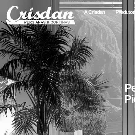
A Crisdan
Produtos
Pe
Pi