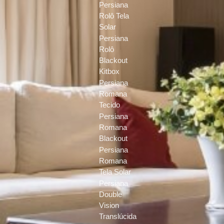
Persiana
Rolô Tela
Solar
Persiana
Rolô
Blackout
Kitbox
Persiana
Romana
Tecido
Persiana
Romana
Blackout
Persiana
Romana
Tela Solar
Persiana
Double
Vision
Translúcida