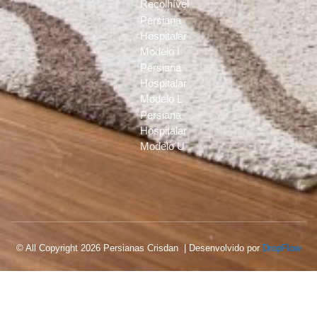
Recolhível
Persiana
Hospitalar
Modelo I
Persiana
Hospitalar
Modelo L
Persiana
Hospitalar
Modelo U
© All Copyright 2026 Persianas Crisdan | Desenvolvido por
DropFlow