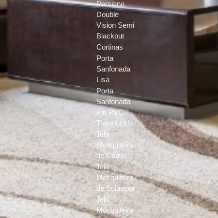
Persiana
Double
Vision Semi
Blackout
Cortinas
Porta
Sanfonada
Lisa
Porta
Sanfonada
em PVC
Translúcida
Tela
Mosquiteira
de Correr
Tela
Mosquiteira
de Sobrepor
Tela
Mosquiteira