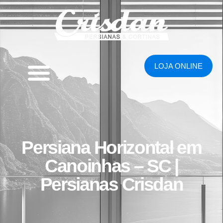
LOJA ONLINE
Persiana Horizontal em
Canoinhas – SC |
Persianas Crisdan