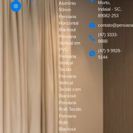
Morto,
Alumínio
Indaial - SC,
50mm
89082-253
Persiana
Horizontal
contato@persiana
Blackout
(47) 3333-
Persiana
8888
Vertical em
PVC
(47) 9 9928-
Persiana
9144
Vertical
Tecido
Persiana
Vertical
Tecido com
Blackout
Persiana
Rolô Tecido
Persiana
Rolô
Blackout