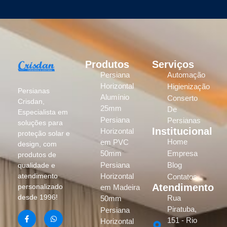
Produtos
Serviços
Persiana
Automação
Horizontal
Higienização
Persianas
Alumínio
Conserto
Crisdan,
25mm
De
Especialista em
Persiana
Persianas
soluções para
Institucional
Horizontal
proteção solar e
Home
em PVC
design, com
50mm
Empresa
produtos de
Persiana
Blog
qualidade e
atendimento
Horizontal
Contatos
Atendimento
personalizado
em Madeira
desde 1996!
Rua
50mm
Piratuba,
Persiana
151 - Rio
Horizontal