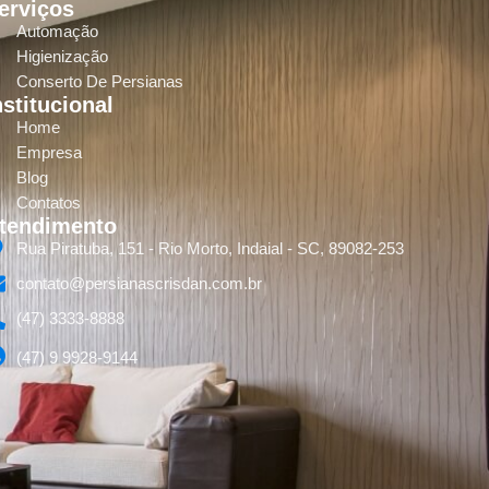
erviços
Automação
Higienização
Conserto De Persianas
nstitucional
Home
Empresa
Blog
Contatos
tendimento
Rua Piratuba, 151 - Rio Morto, Indaial - SC, 89082-253
contato@persianascrisdan.com.br
(47) 3333-8888
(47) 9 9928-9144