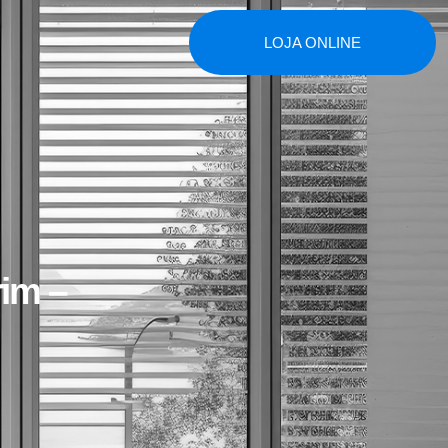
LOJA ONLINE
im –