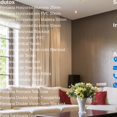
odutos
S
Persiana Horizontal Alumínio 25mm
Persiana Horizontal em PVC 50mm
Persiana Horizontal em Madeira 50mm
I
Persiana Horizontal Alumínio 50mm
Persiana Horizontal Blackout
Persiana Vertical em PVC
Persiana Vertical Tecido
Persiana Vertical Tecido com Blackout
A
Persiana Rolô Tecido
Persiana Rolô Blackout
Persiana Rolô Tela Solar
Persiana Rolô Blackout Kitbox
Persiana Romana Tecido
Persiana Romana Blackout
Persiana Romana Tela Solar
Persiana Double Vision Translúcida
Persiana Double Vision Semi Blackout
Cortinas
Porta Sanfonada Lisa