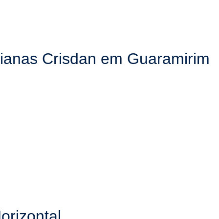
sianas Crisdan em Guaramirim
orizontal