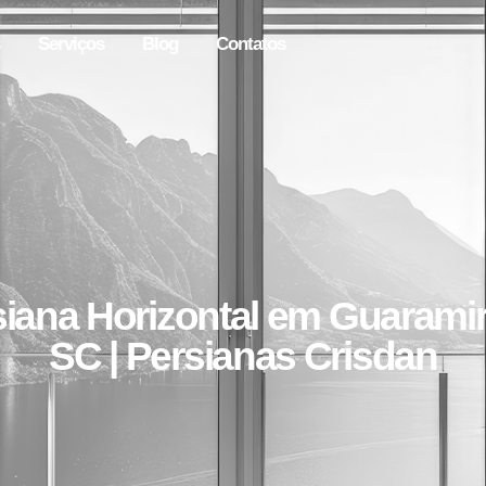
Serviços
Blog
Contatos
siana Horizontal em Guaramir
SC | Persianas Crisdan