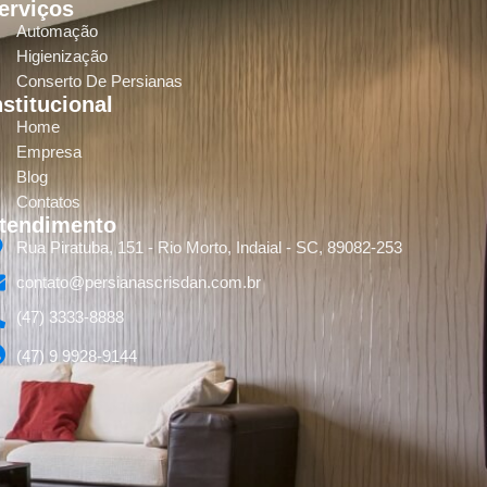
erviços
Automação
Higienização
Conserto De Persianas
nstitucional
Home
Empresa
Blog
Contatos
tendimento
Rua Piratuba, 151 - Rio Morto, Indaial - SC, 89082-253
contato@persianascrisdan.com.br
(47) 3333-8888
(47) 9 9928-9144