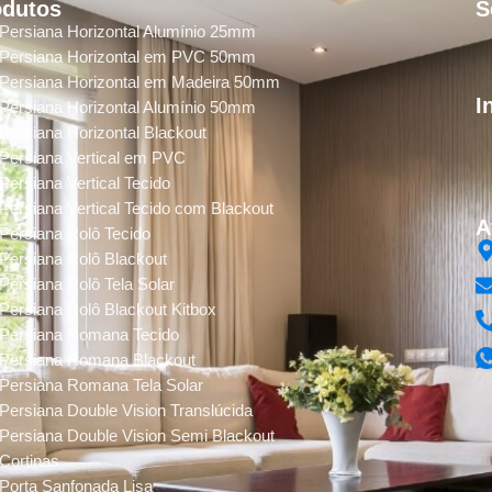
odutos
S
Persiana Horizontal Alumínio 25mm
Persiana Horizontal em PVC 50mm
Persiana Horizontal em Madeira 50mm
I
Persiana Horizontal Alumínio 50mm
Persiana Horizontal Blackout
Persiana Vertical em PVC
Persiana Vertical Tecido
Persiana Vertical Tecido com Blackout
A
Persiana Rolô Tecido
Persiana Rolô Blackout
Persiana Rolô Tela Solar
Persiana Rolô Blackout Kitbox
Persiana Romana Tecido
Persiana Romana Blackout
Persiana Romana Tela Solar
Persiana Double Vision Translúcida
Persiana Double Vision Semi Blackout
Cortinas
Porta Sanfonada Lisa