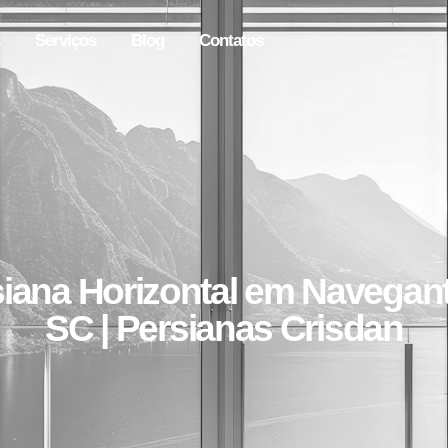
Serviços
Blog
Contatos
iana Horizontal em Navegan
SC | Persianas Crisdan